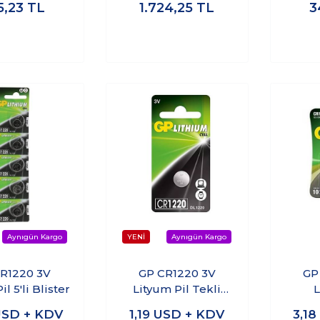
5,23
TL
1.724,25
TL
3
R1220 3V
GP CR1220 3V
GP
l 5'li Blister
Lityum Pil Tekli
L
Paket
SD + KDV
1,19
USD + KDV
3,18