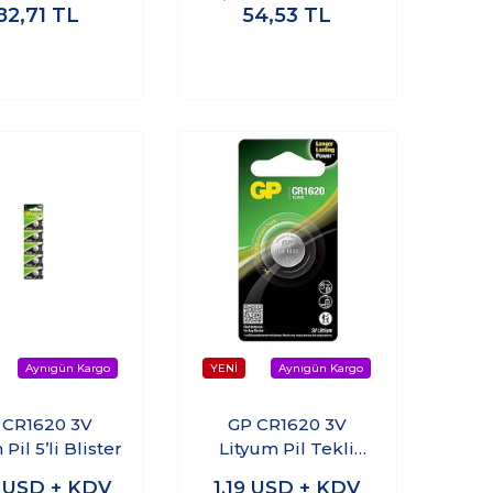
82,71
TL
54,53
TL
 CR1620 3V
GP CR1620 3V
Pil 5’li Blister
Lityum Pil Tekli
Paket
5
USD + KDV
1,19
USD + KDV