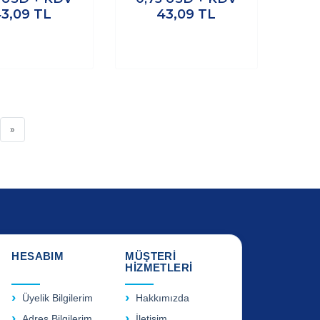
43,09
TL
43,09
TL
»
HESABIM
MÜŞTERİ
HİZMETLERİ
Üyelik Bilgilerim
Hakkımızda
Adres Bilgilerim
İletişim