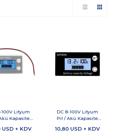
-100V Lityum
DC 8-100V Lityum
 Akü Kapasite
Pil / Akü Kapasite
rgesi - Beyaz
Göstergesi - Mavi
0
USD + KDV
10,80
USD + KDV