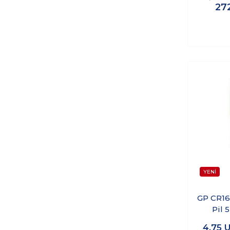
27
GP CR16
Pil 5
4,75
U