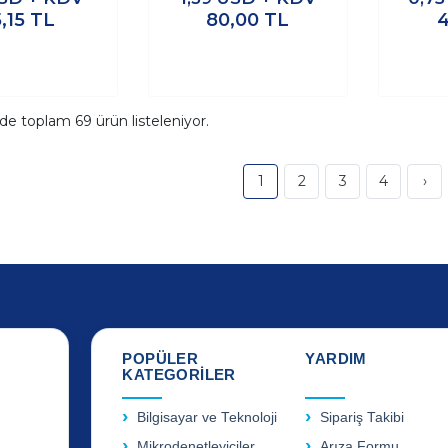
,15
TL
80,00
TL
ide toplam
69
ürün listeleniyor.
1
2
3
4
›
POPÜLER
YARDIM
KATEGORİLER
Bilgisayar ve Teknoloji
Sipariş Takibi
Mikrodenetleyiciler
Arıza Formu