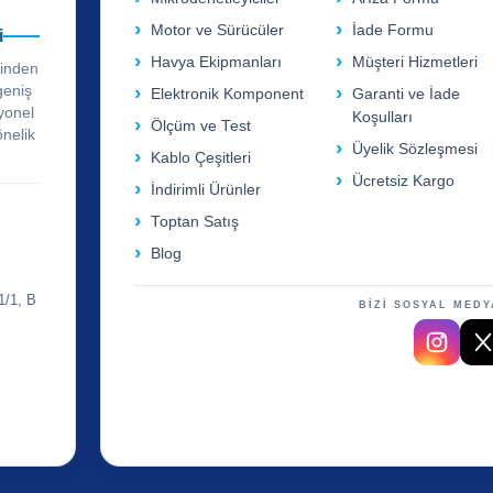
Motor ve Sürücüler
İade Formu
i
Havya Ekipmanları
Müşteri Hizmetleri
rinden
geniş
Elektronik Komponent
Garanti ve İade
yonel
Koşulları
Ölçüm ve Test
önelik
Üyelik Sözleşmesi
Kablo Çeşitleri
Ücretsiz Kargo
İndirimli Ürünler
Toptan Satış
Blog
1/1, B
BİZİ SOSYAL MEDY