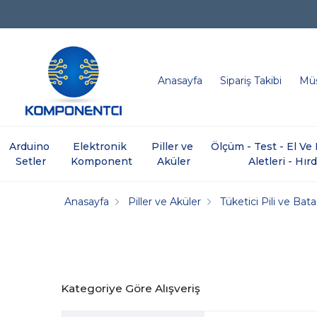
Anasayfa
Sipariş Takibi
Müş
Arduino 
Elektronik 
Piller ve 
Ölçüm - Test - El V
Setler
Komponent
Aküler
Aletleri - Hır
Anasayfa
Piller ve Aküler
Tüketici Pili ve Bat
Kategoriye Göre Alışveriş