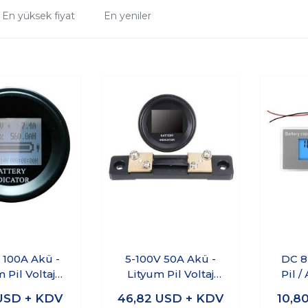
En yüksek fiyat
En yeniler
 100A Akü -
5-100V 50A Akü -
DC 8
 Pil Voltaj
Lityum Pil Voltaj
Pil /
 Kapasite
Akım Kapasite
Göste
USD + KDV
46,82
USD + KDV
10,8
stergesi
Göstergesi