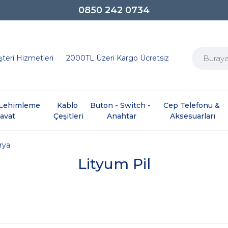
0850 242 0734
teri Hizmetleri
2000TL Üzeri Kargo Ücretsiz
e Lehimleme 
Kablo 
Buton - Switch - 
Cep Telefonu & 
davat
Çeşitleri
Anahtar
Aksesuarları
arya
Lityum Pil