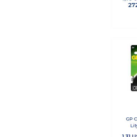
27
GP C
Li
1,31
U