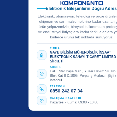
Elektronik Bileşenlerin Doğru Adres
Elektronik, otomasyon, teknoloji ve proje ürünle
ekipman ve sarf malzemelerine kadar uzanan 
ürün yelpazemizle; bireysel kullanımdan profes
ve endüstriyel ihtiyaçlara kadar farklı alanlara y
binlerce ürünü tek noktada sunuyoruz.
FİRMA
GAYE BİLİŞİM MÜHENDİSLİK İNŞAAT
ELEKTRONİK SANAYİ TİCARET LİMİTED
ŞİRKETİ
ADRES
Halil Rıfat Paşa Mah., Yüzer Havuz Sk. No:
Blok Kat 8 D:1095, Perpa İş Merkezi, Şişli /
İstanbul
TELEFON
0850 242 07 34
ÇALIŞMA SAATLERİ
Pazartesi - Cuma: 09:00 - 18:00