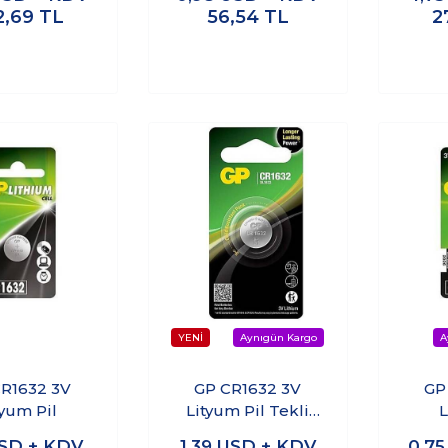
2,69
TL
56,54
TL
2
R1632 3V
GP CR1632 3V
GP
tyum Pil
Lityum Pil Tekli
L
Paket
SD + KDV
1,39
USD + KDV
0,7