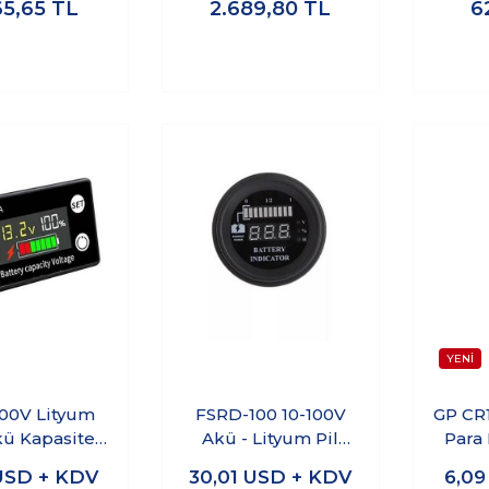
65,65
TL
2.689,80
TL
6
00V Lityum
FSRD-100 10-100V
GP CR
Akü Kapasite
Akü - Lityum Pil
Para P
esi - Renkli
Voltaj Göstergesi
USD + KDV
30,01
USD + KDV
6,0