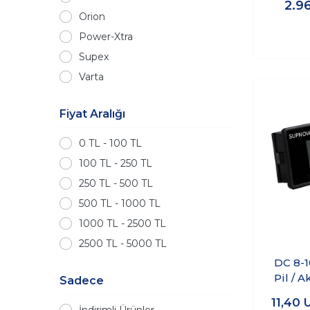
2.9
Orion
Power-Xtra
Supex
Varta
Fiyat Aralığı
0 TL - 100 TL
100 TL - 250 TL
250 TL - 500 TL
500 TL - 1000 TL
1000 TL - 2500 TL
2500 TL - 5000 TL
DC 8-1
Pil / 
Sadece
Gösterg
11,40
İndirimli Ürünler