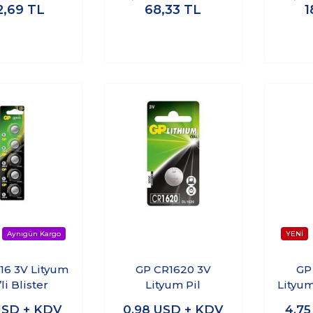
2,69
TL
68,33
TL
1
16 3V Lityum
GP CR1620 3V
GP
’li Blister
Lityum Pil
Lityum 
SD + KDV
0,98
USD + KDV
4,7