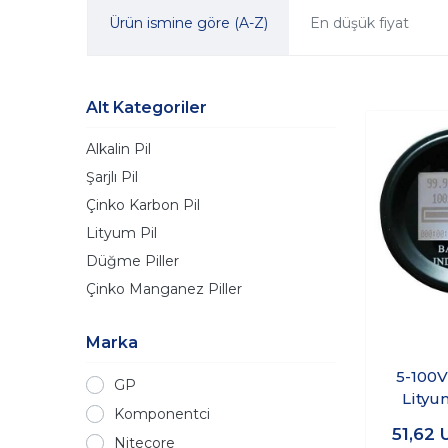
Ürün ismine göre (A-Z)
En düşük fiyat
Alt Kategoriler
Alkalin Pil
Şarjlı Pil
Çinko Karbon Pil
Lityum Pil
Düğme Piller
Çinko Manganez Piller
Marka
5-100V
GP
Lityum
Komponentci
Akım
51,62
Gö
Nitecore