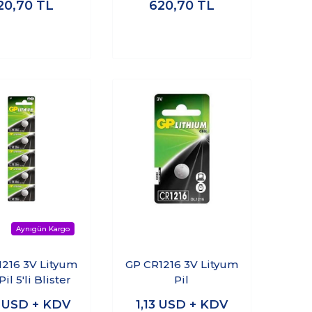
20,70
TL
620,70
TL
1216 3V Lityum
GP CR1216 3V Lityum
il 5'li Blister
Pil
9
USD + KDV
1,13
USD + KDV