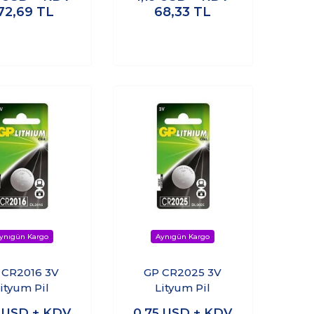
72,69
TL
68,33
TL
 CR2016 3V
GP CR2025 3V
ityum Pil
Lityum Pil
5
USD + KDV
0,75
USD + KDV