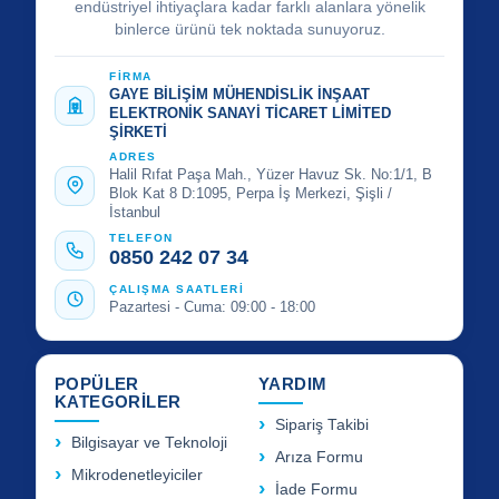
endüstriyel ihtiyaçlara kadar farklı alanlara yönelik
binlerce ürünü tek noktada sunuyoruz.
FİRMA
GAYE BİLİŞİM MÜHENDİSLİK İNŞAAT
ELEKTRONİK SANAYİ TİCARET LİMİTED
ŞİRKETİ
ADRES
Halil Rıfat Paşa Mah., Yüzer Havuz Sk. No:1/1, B
Blok Kat 8 D:1095, Perpa İş Merkezi, Şişli /
İstanbul
TELEFON
0850 242 07 34
ÇALIŞMA SAATLERİ
Pazartesi - Cuma: 09:00 - 18:00
POPÜLER
YARDIM
KATEGORİLER
Sipariş Takibi
Bilgisayar ve Teknoloji
Arıza Formu
Mikrodenetleyiciler
İade Formu