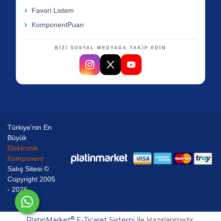
Favori Listem
KomponentPuan
BİZİ SOSYAL MEDYADA TAKİP EDİN
Türkiye'nin En
Büyük
Elektronik
Komponent
Satış Sitesi ©
Copyright 2005
- 2026
®
PlatinMarket
E-Ticaret Sistemi
İle Hazırlanmıştır.