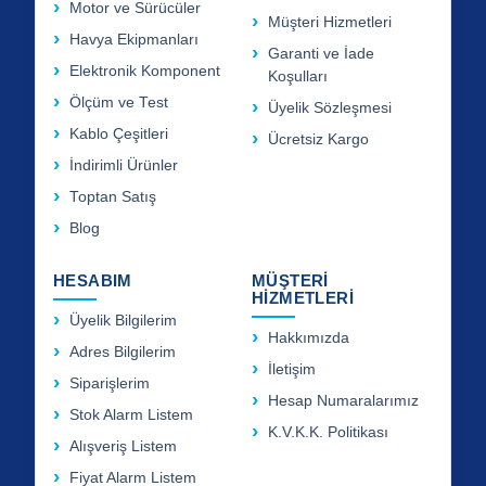
Motor ve Sürücüler
Müşteri Hizmetleri
Havya Ekipmanları
Garanti ve İade
Elektronik Komponent
Koşulları
Ölçüm ve Test
Üyelik Sözleşmesi
Kablo Çeşitleri
Ücretsiz Kargo
İndirimli Ürünler
Toptan Satış
Blog
HESABIM
MÜŞTERİ
HİZMETLERİ
Üyelik Bilgilerim
Hakkımızda
Adres Bilgilerim
İletişim
Siparişlerim
Hesap Numaralarımız
Stok Alarm Listem
K.V.K.K. Politikası
Alışveriş Listem
Fiyat Alarm Listem