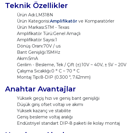
Teknik Özellikler
Ürün Adı:LM318N
Ürün Kategorisi:
Amplifikatör
ve Komparatörler
Ürün Markası:STM - Texas
Amplifikatör Türü:Genel Amaçlı
Amplifikatör Sayısı:1
Dönüş Oranı:70V / us
Bant Genişliği:15MHz
Akım:5mA
Gerilim - Besleme, Tek / Çift (±):10V ~ 40V, ± 5V ~ 20V
Çalışma Sıcaklığı:0 ° C ~ 70 ° C
Montaj Tipi:8-DIP (0.300 ", 7.62mm)
Anahtar Avantajlar
Yüksek geçiş hızı ve geniş bant genişliği
Düşük giriş ofset voltajı ve akımı
Yüksek kazanç ve stabilite
Geniş besleme voltaj aralığı
Endüstriyel standart DIP-8 paketi ile kolay montaj