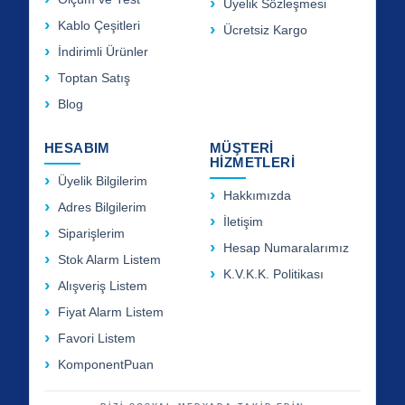
Üyelik Sözleşmesi
Kablo Çeşitleri
Ücretsiz Kargo
İndirimli Ürünler
Toptan Satış
Blog
HESABIM
MÜŞTERİ
HİZMETLERİ
Üyelik Bilgilerim
Hakkımızda
Adres Bilgilerim
İletişim
Siparişlerim
Hesap Numaralarımız
Stok Alarm Listem
K.V.K.K. Politikası
Alışveriş Listem
Fiyat Alarm Listem
Favori Listem
KomponentPuan