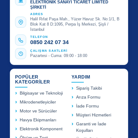
ELEKTRONİK SANAYİ TİCARET LİMİTED
ŞİRKETİ
ADRES
Halil Rıfat Paşa Mah., Yüzer Havuz Sk. No:1/1, B
Blok Kat 8 D:1095, Perpa İş Merkezi, Şişli /
İstanbul
TELEFON
0850 242 07 34
ÇALIŞMA SAATLERİ
Pazartesi - Cuma: 09:00 - 18:00
POPÜLER
YARDIM
KATEGORİLER
Sipariş Takibi
Bilgisayar ve Teknoloji
Arıza Formu
Mikrodenetleyiciler
İade Formu
Motor ve Sürücüler
Müşteri Hizmetleri
Havya Ekipmanları
Garanti ve İade
Elektronik Komponent
Koşulları
Ölçüm ve Test