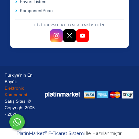
Favori Listem
KomponentPuan
BİZİ SOSYAL MEDYADA TAKİP EDİN
Türkiye'nin En
Büyük
Elektronik
Komponent
Satış Sitesi ©
Copyright 2005
- 2026
®
PlatinMarket
E-Ticaret Sistemi
İle Hazırlanmıştır.