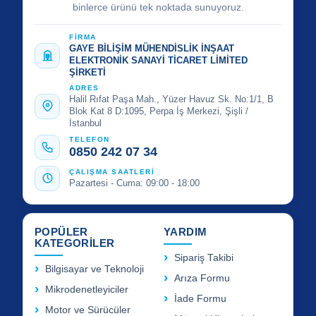
binlerce ürünü tek noktada sunuyoruz.
FİRMA
GAYE BİLİŞİM MÜHENDİSLİK İNŞAAT
ELEKTRONİK SANAYİ TİCARET LİMİTED
ŞİRKETİ
ADRES
Halil Rıfat Paşa Mah., Yüzer Havuz Sk. No:1/1, B
Blok Kat 8 D:1095, Perpa İş Merkezi, Şişli /
İstanbul
TELEFON
0850 242 07 34
ÇALIŞMA SAATLERİ
Pazartesi - Cuma: 09:00 - 18:00
POPÜLER
YARDIM
KATEGORİLER
Sipariş Takibi
Bilgisayar ve Teknoloji
Arıza Formu
Mikrodenetleyiciler
İade Formu
Motor ve Sürücüler