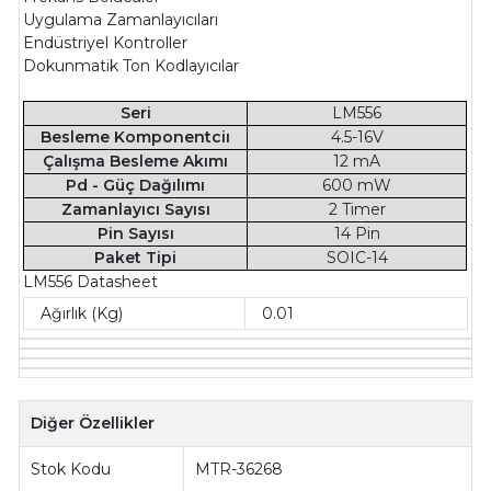
Uygulama Zamanlayıcıları
Endüstriyel Kontroller
Dokunmatik Ton Kodlayıcılar
Seri
LM556
Besleme Komponentciı
4.5-16V
Çalışma Besleme Akımı
12 mA
Pd - Güç Dağılımı
600 mW
Zamanlayıcı Sayısı
2 Timer
Pin Sayısı
14 Pin
Paket Tipi
SOIC-14
LM556 Datasheet
Ağırlık (Kg)
0.01
Diğer Özellikler
Stok Kodu
MTR-36268