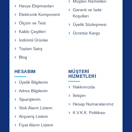
Müşteri Hizmetleri
Havya Ekipmanları
Garanti ve İade
Elektronik Komponent
Koşulları
Ölçüm ve Test
Üyelik Sözleşmesi
Kablo Çeşitleri
Ücretsiz Kargo
İndirimli Ürünler
Toptan Satış
Blog
HESABIM
MÜŞTERİ
HİZMETLERİ
Üyelik Bilgilerim
Hakkımızda
Adres Bilgilerim
İletişim
Siparişlerim
Hesap Numaralarımız
Stok Alarm Listem
K.V.K.K. Politikası
Alışveriş Listem
Fiyat Alarm Listem