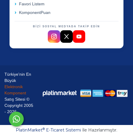
Favori Listem
KomponentPuan
BİZİ SOSYAL MEDYADA TAKİP EDİN
Türkiye'nin En
Büyük
Elektronik
Komponent
Satış Sitesi ©
Copyright 2005
- 2026
®
PlatinMarket
E-Ticaret Sistemi
İle Hazırlanmıştır.