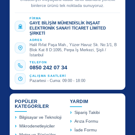
binlerce ürünü tek noktada sunuyoruz.
FİRMA
GAYE BİLİŞİM MÜHENDİSLİK İNŞAAT
ELEKTRONİK SANAYİ TİCARET LİMİTED
ŞİRKETİ
ADRES
Halil Rıfat Paşa Mah., Yüzer Havuz Sk. No:1/1, B
Blok Kat 8 D:1095, Perpa İş Merkezi, Şişli /
İstanbul
TELEFON
0850 242 07 34
ÇALIŞMA SAATLERİ
Pazartesi - Cuma: 09:00 - 18:00
POPÜLER
YARDIM
KATEGORİLER
Sipariş Takibi
Bilgisayar ve Teknoloji
Arıza Formu
Mikrodenetleyiciler
İade Formu
Motor ve Sürücüler