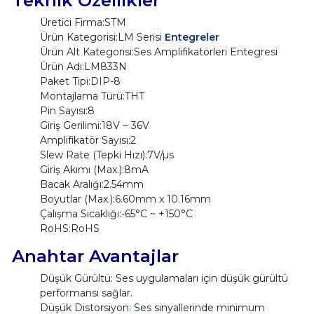
Üretici Firma:STM
Ürün Kategorisi:LM Serisi
Entegreler
Ürün Alt Kategorisi:Ses Amplifikatörleri Entegresi
Ürün Adı:LM833N
Paket Tipi:DIP-8
Montajlama Türü:THT
Pin Sayısı:8
Giriş Gerilimi:18V ~ 36V
Amplifikatör Sayısı:2
Slew Rate (Tepki Hızı):7V/µs
Giriş Akımı (Max.):8mA
Bacak Aralığı:2.54mm
Boyutlar (Max.):6.60mm x 10.16mm
Çalışma Sıcaklığı:-65°C ~ +150°C
RoHS:RoHS
Anahtar Avantajlar
Düşük Gürültü: Ses uygulamaları için düşük gürültü
performansı sağlar.
Düşük Distorsiyon: Ses sinyallerinde minimum