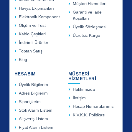
Müşteri Hizmetleri
Havya Ekipmanları
Garanti ve İade
Elektronik Komponent
Koşulları
Ölçüm ve Test
Üyelik Sözleşmesi
Kablo Çeşitleri
Ücretsiz Kargo
İndirimli Ürünler
Toptan Satış
Blog
HESABIM
MÜŞTERİ
HİZMETLERİ
Üyelik Bilgilerim
Hakkımızda
Adres Bilgilerim
İletişim
Siparişlerim
Hesap Numaralarımız
Stok Alarm Listem
K.V.K.K. Politikası
Alışveriş Listem
Fiyat Alarm Listem