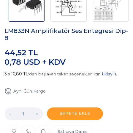
LM833N Amplifikatör Ses Entegresi Dip-
8
44,52 TL
0,78 USD + KDV
16,80 TL
'den başlayan taksit seçenekleri için
tıklayın.
Aynı Gün Kargo
-
+
SEPETE EKLE
Satıcıya Danış