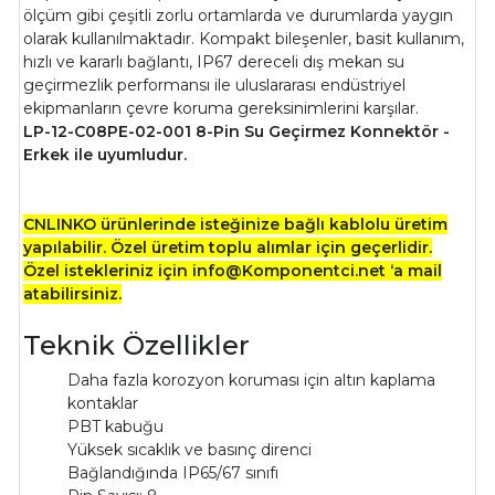
ölçüm gibi çeşitli zorlu ortamlarda ve durumlarda yaygın
olarak kullanılmaktadır. Kompakt bileşenler, basit kullanım,
hızlı ve kararlı bağlantı, IP67 dereceli dış mekan su
geçirmezlik performansı ile uluslararası endüstriyel
ekipmanların çevre koruma gereksinimlerini karşılar.
LP-12-C08PE-02-001 8-Pin Su Geçirmez Konnektör -
Erkek ile uyumludur.
CNLINKO ürünlerinde isteğinize bağlı kablolu üretim
yapılabilir. Özel üretim toplu alımlar için geçerlidir.
Özel istekleriniz için info@Komponentci.net ‘a mail
atabilirsiniz.
Teknik Özellikler
Daha fazla korozyon koruması için altın kaplama
kontaklar
PBT kabuğu
Yüksek sıcaklık ve basınç direnci
Bağlandığında IP65/67 sınıfı