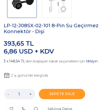
LP-12-J08SX-02-101 8-Pin Su Geçirmez
Konnektör - Dişi
393,65 TL
6,86 USD + KDV
148,54 TL
'den başlayan taksit seçenekleri için
tıklayın.
2
iş gününde kargoda
-
+
SEPETE EKLE
Satıcıya Danış