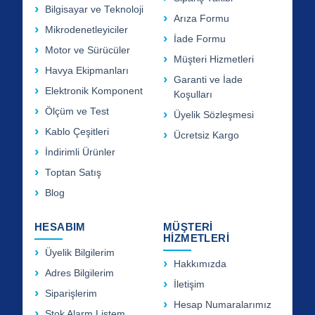
Bilgisayar ve Teknoloji
Arıza Formu
Mikrodenetleyiciler
İade Formu
Motor ve Sürücüler
Müşteri Hizmetleri
Havya Ekipmanları
Garanti ve İade
Elektronik Komponent
Koşulları
Ölçüm ve Test
Üyelik Sözleşmesi
Kablo Çeşitleri
Ücretsiz Kargo
İndirimli Ürünler
Toptan Satış
Blog
HESABIM
MÜŞTERİ
HİZMETLERİ
Üyelik Bilgilerim
Hakkımızda
Adres Bilgilerim
İletişim
Siparişlerim
Hesap Numaralarımız
Stok Alarm Listem