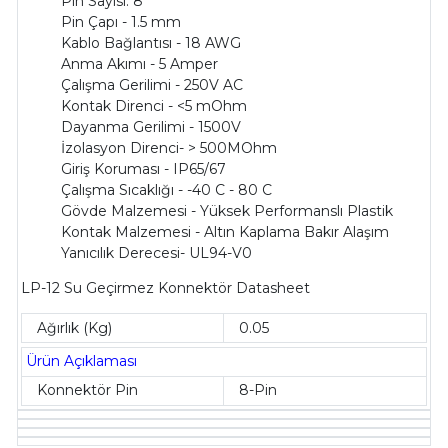
Pin Sayısı: 8
Pin Çapı - 1.5 mm
Kablo Bağlantısı - 18 AWG
Anma Akımı - 5 Amper
Çalışma Gerilimi - 250V AC
Kontak Direnci - <5 mOhm
Dayanma Gerilimi - 1500V
İzolasyon Direnci- > 500MOhm
Giriş Koruması - IP65/67
Çalışma Sıcaklığı - -40 C - 80 C
Gövde Malzemesi - Yüksek Performanslı Plastik
Kontak Malzemesi - Altın Kaplama Bakır Alaşım
Yanıcılık Derecesi- UL94-V0
LP-12 Su Geçirmez Konnektör Datasheet
Ağırlık (Kg)
0.05
Ürün Açıklaması
Konnektör Pin
8-Pin