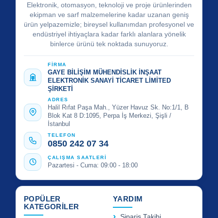
Elektronik, otomasyon, teknoloji ve proje ürünlerinden
ekipman ve sarf malzemelerine kadar uzanan geniş
ürün yelpazemizle; bireysel kullanımdan profesyonel ve
endüstriyel ihtiyaçlara kadar farklı alanlara yönelik
binlerce ürünü tek noktada sunuyoruz.
FİRMA
GAYE BİLİŞİM MÜHENDİSLİK İNŞAAT
ELEKTRONİK SANAYİ TİCARET LİMİTED
ŞİRKETİ
ADRES
Halil Rıfat Paşa Mah., Yüzer Havuz Sk. No:1/1, B
Blok Kat 8 D:1095, Perpa İş Merkezi, Şişli /
İstanbul
TELEFON
0850 242 07 34
ÇALIŞMA SAATLERİ
Pazartesi - Cuma: 09:00 - 18:00
POPÜLER
YARDIM
KATEGORİLER
Sipariş Takibi