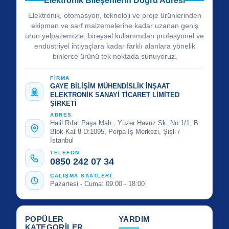
Elektronik Bileşenlerin Doğru Adresi
Elektronik, otomasyon, teknoloji ve proje ürünlerinden
ekipman ve sarf malzemelerine kadar uzanan geniş
ürün yelpazemizle; bireysel kullanımdan profesyonel ve
endüstriyel ihtiyaçlara kadar farklı alanlara yönelik
binlerce ürünü tek noktada sunuyoruz.
FİRMA
GAYE BİLİŞİM MÜHENDİSLİK İNŞAAT
ELEKTRONİK SANAYİ TİCARET LİMİTED
ŞİRKETİ
ADRES
Halil Rıfat Paşa Mah., Yüzer Havuz Sk. No:1/1, B
Blok Kat 8 D:1095, Perpa İş Merkezi, Şişli /
İstanbul
TELEFON
0850 242 07 34
ÇALIŞMA SAATLERİ
Pazartesi - Cuma: 09:00 - 18:00
POPÜLER
YARDIM
KATEGORİLER