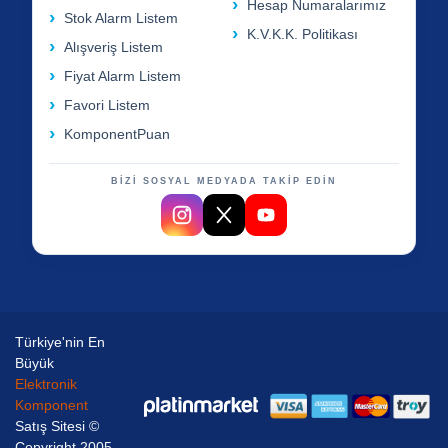
Hesap Numaralarımız
Stok Alarm Listem
K.V.K.K. Politikası
Alışveriş Listem
Fiyat Alarm Listem
Favori Listem
KomponentPuan
BİZİ SOSYAL MEDYADA TAKİP EDİN
Türkiye'nin En
Büyük
Elektronik
Komponent
Satış Sitesi ©
Copyright 2005