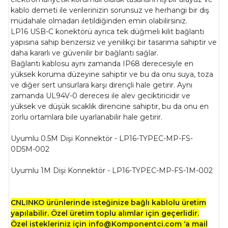
kablo demeti ile verilerinizin sorunsuz ve herhangi bir dış
müdahale olmadan iletildiğinden emin olabilirsiniz.
LP16 USB-C konektörü ayrıca tek düğmeli kilit bağlantı
yapısına sahip benzersiz ve yenilikçi bir tasarıma sahiptir ve
daha kararlı ve güvenilir bir bağlantı sağlar.
Bağlantı kablosu aynı zamanda IP68 derecesiyle en
yüksek koruma düzeyine sahiptir ve bu da onu suya, toza
ve diğer sert unsurlara karşı dirençli hale getirir. Aynı
zamanda UL94V-0 derecesi ile alev geciktiricidir ve
yüksek ve düşük sıcaklık direncine sahiptir, bu da onu en
zorlu ortamlara bile uyarlanabilir hale getirir.
Uyumlu 0.5M Dişi Konnektör - LP16-TYPEC-MP-FS-
0D5M-002
Uyumlu 1M Dişi Konnektör - LP16-TYPEC-MP-FS-1M-002
CNLINKO ürünlerinde isteğinize bağlı kablolu üretim
yapılabilir. Özel üretim toplu alımlar için geçerlidir.
Özel istekleriniz için info@Komponentci.com ‘a mail