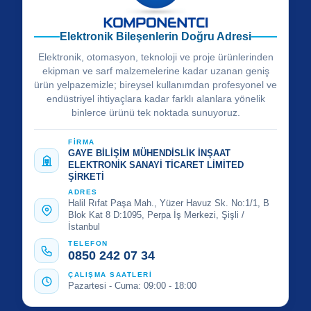
Elektronik Bileşenlerin Doğru Adresi
Elektronik, otomasyon, teknoloji ve proje ürünlerinden
ekipman ve sarf malzemelerine kadar uzanan geniş
ürün yelpazemizle; bireysel kullanımdan profesyonel ve
endüstriyel ihtiyaçlara kadar farklı alanlara yönelik
binlerce ürünü tek noktada sunuyoruz.
FİRMA
GAYE BİLİŞİM MÜHENDİSLİK İNŞAAT
ELEKTRONİK SANAYİ TİCARET LİMİTED
ŞİRKETİ
ADRES
Halil Rıfat Paşa Mah., Yüzer Havuz Sk. No:1/1, B
Blok Kat 8 D:1095, Perpa İş Merkezi, Şişli /
İstanbul
TELEFON
0850 242 07 34
ÇALIŞMA SAATLERİ
Pazartesi - Cuma: 09:00 - 18:00