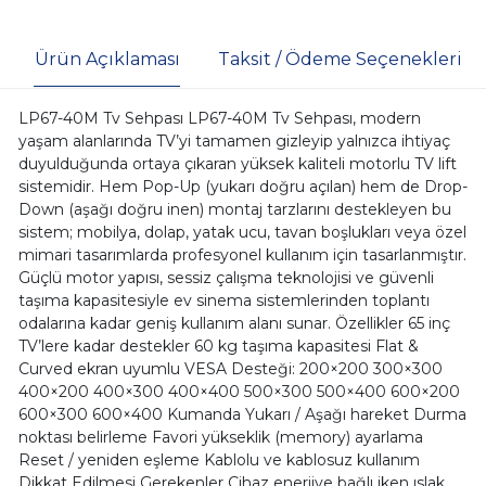
Ürün Açıklaması
Taksit / Ödeme Seçenekleri
LP67-40M Tv Sehpası LP67-40M Tv Sehpası, modern
yaşam alanlarında TV’yi tamamen gizleyip yalnızca ihtiyaç
duyulduğunda ortaya çıkaran yüksek kaliteli motorlu TV lift
sistemidir. Hem Pop-Up (yukarı doğru açılan) hem de Drop-
Down (aşağı doğru inen) montaj tarzlarını destekleyen bu
sistem; mobilya, dolap, yatak ucu, tavan boşlukları veya özel
mimari tasarımlarda profesyonel kullanım için tasarlanmıştır.
Güçlü motor yapısı, sessiz çalışma teknolojisi ve güvenli
taşıma kapasitesiyle ev sinema sistemlerinden toplantı
odalarına kadar geniş kullanım alanı sunar. Özellikler 65 inç
TV’lere kadar destekler 60 kg taşıma kapasitesi Flat &
Curved ekran uyumlu VESA Desteği: 200×200 300×300
400×200 400×300 400×400 500×300 500×400 600×200
600×300 600×400 Kumanda Yukarı / Aşağı hareket Durma
noktası belirleme Favori yükseklik (memory) ayarlama
Reset / yeniden eşleme Kablolu ve kablosuz kullanım
Dikkat Edilmesi Gerekenler Cihaz enerjiye bağlı iken ıslak