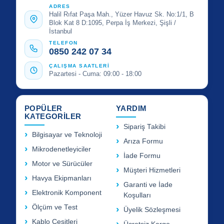
ADRES
Halil Rıfat Paşa Mah., Yüzer Havuz Sk. No:1/1, B
Blok Kat 8 D:1095, Perpa İş Merkezi, Şişli /
İstanbul
TELEFON
0850 242 07 34
ÇALIŞMA SAATLERİ
Pazartesi - Cuma: 09:00 - 18:00
POPÜLER
YARDIM
KATEGORİLER
Sipariş Takibi
Bilgisayar ve Teknoloji
Arıza Formu
Mikrodenetleyiciler
İade Formu
Motor ve Sürücüler
Müşteri Hizmetleri
Havya Ekipmanları
Garanti ve İade
Elektronik Komponent
Koşulları
Ölçüm ve Test
Üyelik Sözleşmesi
Kablo Çeşitleri