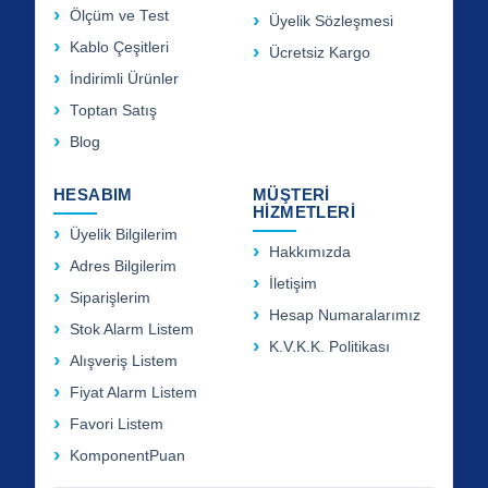
Ölçüm ve Test
Üyelik Sözleşmesi
Kablo Çeşitleri
Ücretsiz Kargo
İndirimli Ürünler
Toptan Satış
Blog
HESABIM
MÜŞTERİ
HİZMETLERİ
Üyelik Bilgilerim
Hakkımızda
Adres Bilgilerim
İletişim
Siparişlerim
Hesap Numaralarımız
Stok Alarm Listem
K.V.K.K. Politikası
Alışveriş Listem
Fiyat Alarm Listem
Favori Listem
KomponentPuan