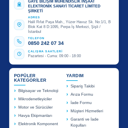
GAYE BİLİŞİM MÜHENDİSLİK İNŞAAT
ELEKTRONİK SANAYİ TİCARET LİMİTED
ŞİRKETİ
ADRES
Halil Rıfat Paşa Mah., Yüzer Havuz Sk. No:1/1, B
Blok Kat 8 D:1095, Perpa İş Merkezi, Şişli /
İstanbul
TELEFON
0850 242 07 34
ÇALIŞMA SAATLERİ
Pazartesi - Cuma: 09:00 - 18:00
POPÜLER
YARDIM
KATEGORİLER
Sipariş Takibi
Bilgisayar ve Teknoloji
Arıza Formu
Mikrodenetleyiciler
İade Formu
Motor ve Sürücüler
Müşteri Hizmetleri
Havya Ekipmanları
Garanti ve İade
Elektronik Komponent
Koşulları