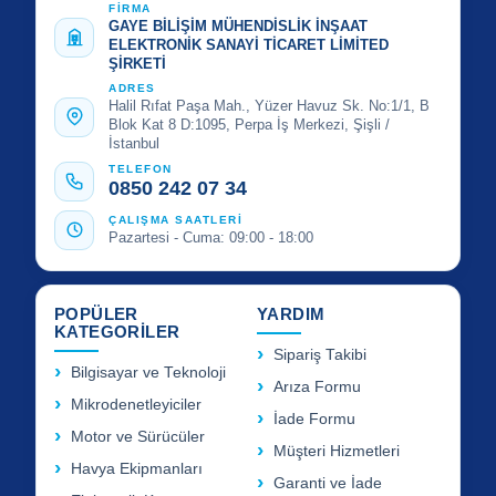
FİRMA
GAYE BİLİŞİM MÜHENDİSLİK İNŞAAT
ELEKTRONİK SANAYİ TİCARET LİMİTED
ŞİRKETİ
ADRES
Halil Rıfat Paşa Mah., Yüzer Havuz Sk. No:1/1, B
Blok Kat 8 D:1095, Perpa İş Merkezi, Şişli /
İstanbul
TELEFON
0850 242 07 34
ÇALIŞMA SAATLERİ
Pazartesi - Cuma: 09:00 - 18:00
POPÜLER
YARDIM
KATEGORİLER
Sipariş Takibi
Bilgisayar ve Teknoloji
Arıza Formu
Mikrodenetleyiciler
İade Formu
Motor ve Sürücüler
Müşteri Hizmetleri
Havya Ekipmanları
Garanti ve İade