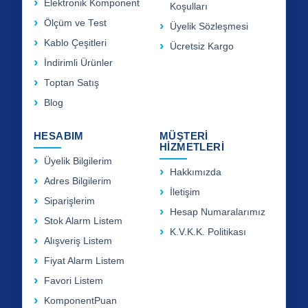
Elektronik Komponent
Koşulları
Ölçüm ve Test
Üyelik Sözleşmesi
Kablo Çeşitleri
Ücretsiz Kargo
İndirimli Ürünler
Toptan Satış
Blog
HESABIM
MÜŞTERİ
HİZMETLERİ
Üyelik Bilgilerim
Hakkımızda
Adres Bilgilerim
İletişim
Siparişlerim
Hesap Numaralarımız
Stok Alarm Listem
K.V.K.K. Politikası
Alışveriş Listem
Fiyat Alarm Listem
Favori Listem
KomponentPuan