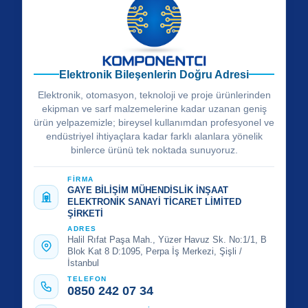
Elektronik Bileşenlerin Doğru Adresi
Elektronik, otomasyon, teknoloji ve proje ürünlerinden
ekipman ve sarf malzemelerine kadar uzanan geniş
ürün yelpazemizle; bireysel kullanımdan profesyonel ve
endüstriyel ihtiyaçlara kadar farklı alanlara yönelik
binlerce ürünü tek noktada sunuyoruz.
FİRMA
GAYE BİLİŞİM MÜHENDİSLİK İNŞAAT
ELEKTRONİK SANAYİ TİCARET LİMİTED
ŞİRKETİ
ADRES
Halil Rıfat Paşa Mah., Yüzer Havuz Sk. No:1/1, B
Blok Kat 8 D:1095, Perpa İş Merkezi, Şişli /
İstanbul
TELEFON
0850 242 07 34