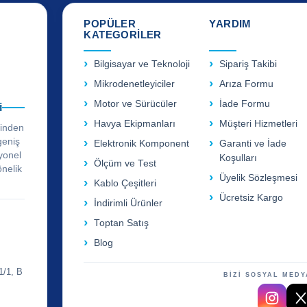
POPÜLER
YARDIM
KATEGORİLER
Bilgisayar ve Teknoloji
Sipariş Takibi
Mikrodenetleyiciler
Arıza Formu
Motor ve Sürücüler
İade Formu
i
Havya Ekipmanları
Müşteri Hizmetleri
rinden
geniş
Elektronik Komponent
Garanti ve İade
yonel
Koşulları
Ölçüm ve Test
önelik
Üyelik Sözleşmesi
Kablo Çeşitleri
Ücretsiz Kargo
İndirimli Ürünler
Toptan Satış
Blog
1/1, B
BİZİ SOSYAL MEDY