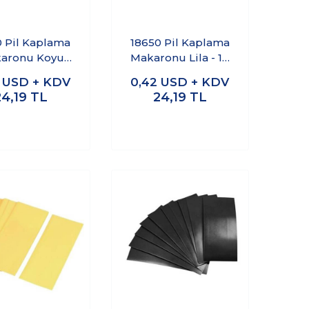
0 Pil Kaplama
18650 Pil Kaplama
aronu Koyu
Makaronu Lila - 10
il - 10 Adet
Adet
2
USD + KDV
0,42
USD + KDV
24,19
TL
24,19
TL