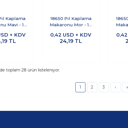
Pil Kaplama
18650 Pil Kaplama
1865
nu Mavi - 10
Makaronu Mor - 10
Makar
Adet
Adet
USD + KDV
0,42
USD + KDV
0,4
,19
TL
24,19
TL
ide toplam
28
ürün listeleniyor.
1
2
3
›