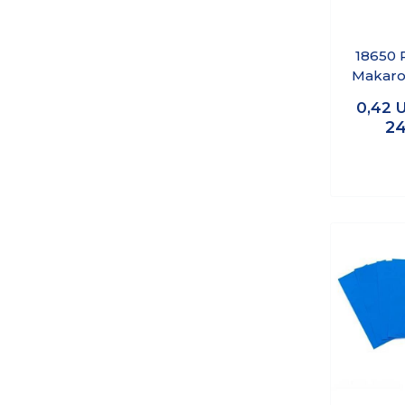
18650 
Makaro
1
0,42
24