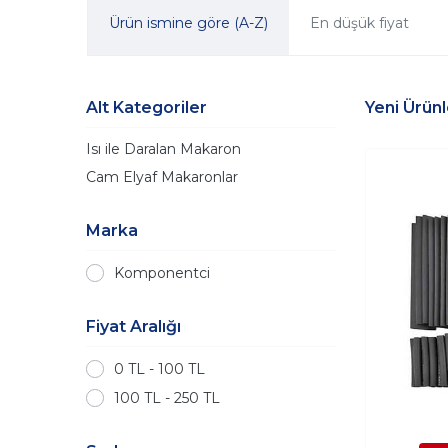
Ürün ismine göre (A-Z)
En düşük fiyat
Alt Kategoriler
Yeni Ürünl
Isı ile Daralan Makaron
Cam Elyaf Makaronlar
Marka
Komponentci
Fiyat Aralığı
0 TL - 100 TL
100 TL - 250 TL