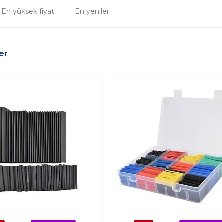
En yüksek fiyat
En yeniler
er