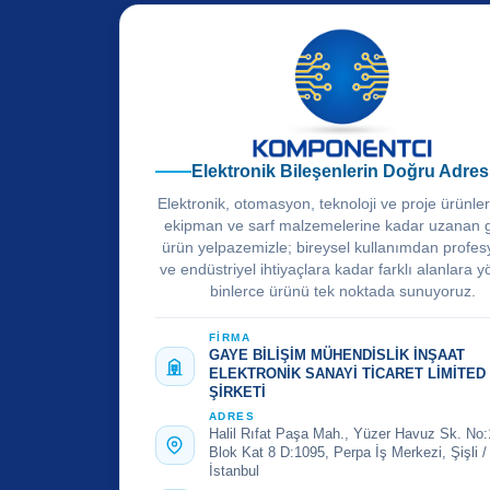
Elektronik Bileşenlerin Doğru Adres
Elektronik, otomasyon, teknoloji ve proje ürünle
ekipman ve sarf malzemelerine kadar uzanan 
ürün yelpazemizle; bireysel kullanımdan profes
ve endüstriyel ihtiyaçlara kadar farklı alanlara y
binlerce ürünü tek noktada sunuyoruz.
FİRMA
GAYE BİLİŞİM MÜHENDİSLİK İNŞAAT
ELEKTRONİK SANAYİ TİCARET LİMİTED
ŞİRKETİ
ADRES
Halil Rıfat Paşa Mah., Yüzer Havuz Sk. No:
Blok Kat 8 D:1095, Perpa İş Merkezi, Şişli /
İstanbul