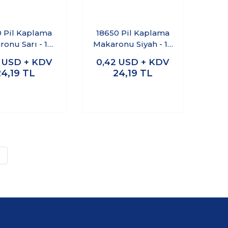
0 Pil Kaplama
18650 Pil Kaplama
onu Sarı - 10
Makaronu Siyah - 10
Adet
Adet
2
USD + KDV
0,42
USD + KDV
24,19
TL
24,19
TL
»