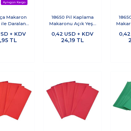
rça Makaron
18650 Pil Kaplama
1865
ı ile Daralan
Makaronu Açık Yeşil
Makar
Koruma Tüpü
- 10 Adet
USD + KDV
0,42
USD + KDV
0,4
,95
TL
24,19
TL