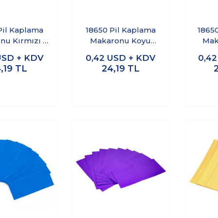
Pil Kaplama
18650 Pil Kaplama
1865
nu Kırmızı -
Makaronu Koyu
Mak
0 Adet
Kırmızı - 10 Adet
Yeş
USD + KDV
0,42
USD + KDV
0,4
,19
TL
24,19
TL