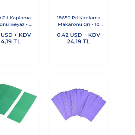
0 Pil Kaplama
18650 Pil Kaplama
onu Beyaz - 10
Makaronu Gri - 10
Adet
Adet
2
USD + KDV
0,42
USD + KDV
24,19
TL
24,19
TL