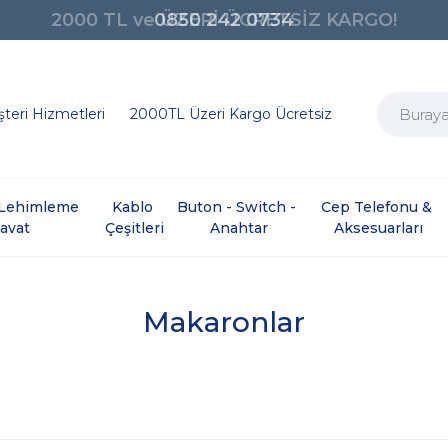
0850 242 0734
teri Hizmetleri
2000TL Üzeri Kargo Ücretsiz
e Lehimleme 
Kablo 
Buton - Switch - 
Cep Telefonu & 
davat
Çeşitleri
Anahtar
Aksesuarları
Makaronlar