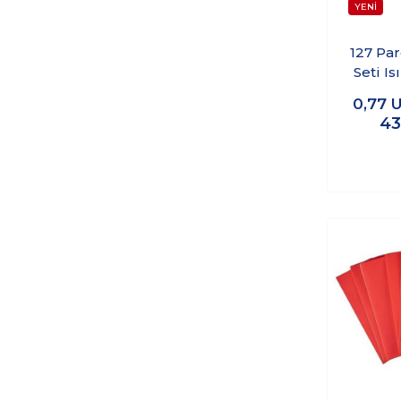
127 Pa
Seti Is
Kablo 
0,77
43