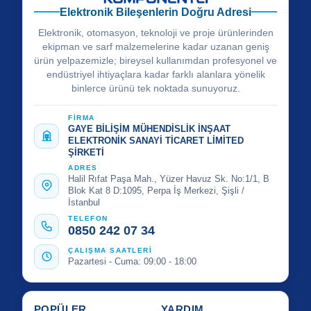
Elektronik Bileşenlerin Doğru Adresi
Elektronik, otomasyon, teknoloji ve proje ürünlerinden
ekipman ve sarf malzemelerine kadar uzanan geniş
ürün yelpazemizle; bireysel kullanımdan profesyonel ve
endüstriyel ihtiyaçlara kadar farklı alanlara yönelik
binlerce ürünü tek noktada sunuyoruz.
FİRMA
GAYE BİLİŞİM MÜHENDİSLİK İNŞAAT
ELEKTRONİK SANAYİ TİCARET LİMİTED
ŞİRKETİ
ADRES
Halil Rıfat Paşa Mah., Yüzer Havuz Sk. No:1/1, B
Blok Kat 8 D:1095, Perpa İş Merkezi, Şişli /
İstanbul
TELEFON
0850 242 07 34
ÇALIŞMA SAATLERİ
Pazartesi - Cuma: 09:00 - 18:00
POPÜLER
YARDIM