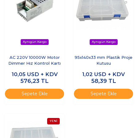
AC 220V 10000W Motor
95x140x33 mm Plastik Proje
Dimmer Hız Kontrol Kartı
Kutusu
10,05
USD + KDV
1,02
USD + KDV
576,23
TL
58,39
TL
Sepete Ekle
Sepete Ekle