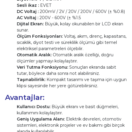
Sesli ikaz :
EVET
DC Voltaj :
200mV / 2V / 20V / 200V / 600V (± %0.8)
AC Voltaj :
200V - 600V (± %1.5
Dijital Ekran:
Büyük, kolay okunabilen bir LCD ekran
sunar.
Ölçüm Fonksiyonları:
Voltaj, akım, direnç, kapasitans,
sıcaklık, diyot testi ve süreklilik ölçümü gibi temel
elektriksel parametreleri ölçebilir.
Otomatik Aralık:
Otomatik aralık özelliği, doğru
ölçümler yapmayı kolaylaştırır.
Veri Tutma Fonksiyonu:
Sonuçları ekranda sabit
tutar, böylece daha sonra not alabilirsiniz.
Taşınabilirlik:
Kompakt tasarımı ve taşıma için uygun
klipsi sayesinde her yere götürebilirsiniz.
Avantajlar:
Kullanıcı Dostu:
Büyük ekranı ve basit düğmeleri,
kullanımını kolaylaştırır.
Geniş Uygulama Alanı:
Elektrik devreleri, otomotiv
sistemleri, elektronik projeler ve ev bakımı gibi birçok
alanda kullanılabilir.