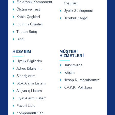
Elektronik Komponent
Koşulları
Ölçüm ve Test
Üyelik Sözleşmesi
Kablo Çeşitleri
Ücretsiz Kargo
İndirimli Ürünler
Toptan Satış
Blog
HESABIM
MÜŞTERİ
HİZMETLERİ
Üyelik Bilgilerim
Hakkımızda
Adres Bilgilerim
İletişim
Siparişlerim
Hesap Numaralarımız
Stok Alarm Listem
K.V.K.K. Politikası
Alışveriş Listem
Fiyat Alarm Listem
Favori Listem
KomponentPuan