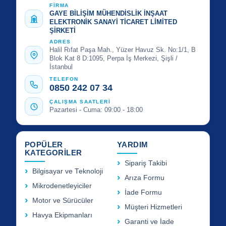
FİRMA
GAYE BİLİŞİM MÜHENDİSLİK İNŞAAT
ELEKTRONİK SANAYİ TİCARET LİMİTED
ŞİRKETİ
ADRES
Halil Rıfat Paşa Mah., Yüzer Havuz Sk. No:1/1, B
Blok Kat 8 D:1095, Perpa İş Merkezi, Şişli /
İstanbul
TELEFON
0850 242 07 34
ÇALIŞMA SAATLERİ
Pazartesi - Cuma: 09:00 - 18:00
POPÜLER
YARDIM
KATEGORİLER
Sipariş Takibi
Bilgisayar ve Teknoloji
Arıza Formu
Mikrodenetleyiciler
İade Formu
Motor ve Sürücüler
Müşteri Hizmetleri
Havya Ekipmanları
Garanti ve İade