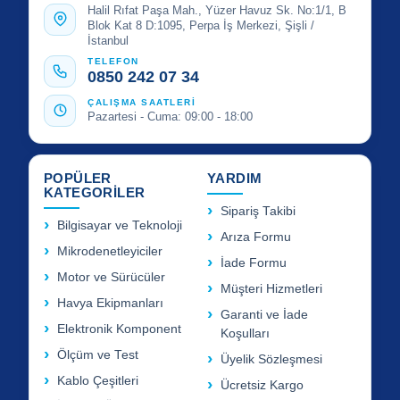
Halil Rıfat Paşa Mah., Yüzer Havuz Sk. No:1/1, B
Blok Kat 8 D:1095, Perpa İş Merkezi, Şişli /
İstanbul
TELEFON
0850 242 07 34
ÇALIŞMA SAATLERİ
Pazartesi - Cuma: 09:00 - 18:00
POPÜLER
YARDIM
KATEGORİLER
Sipariş Takibi
Bilgisayar ve Teknoloji
Arıza Formu
Mikrodenetleyiciler
İade Formu
Motor ve Sürücüler
Müşteri Hizmetleri
Havya Ekipmanları
Garanti ve İade
Elektronik Komponent
Koşulları
Ölçüm ve Test
Üyelik Sözleşmesi
Kablo Çeşitleri
Ücretsiz Kargo