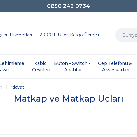
SEÇİLİ ÜRÜNLERDE AYNI GÜN KARGO
0850 242 0734
teri Hizmetleri
2000TL Üzeri Kargo Ücretsiz
e Lehimleme 
Kablo 
Buton - Switch - 
Cep Telefonu & 
davat
Çeşitleri
Anahtar
Aksesuarları
i - Hırdavat
Matkap ve Matkap Uçları