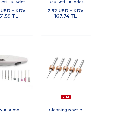
eti - 10 Adet
Ucu Seti - 10 Adet
(Kutulu)
(Kutulu)
4
USD + KDV
2,92
USD + KDV
51,59
TL
167,74
TL
2V 1000mA
Cleaning Nozzle