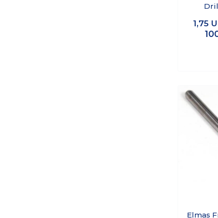
Dri
1,75
U
10
Elmas F