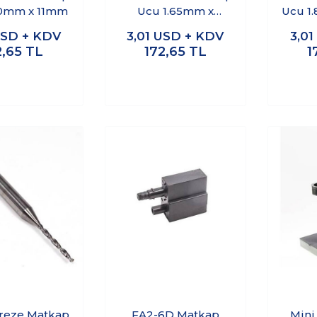
60mm x 11mm
Ucu 1.65mm x
Ucu 1
11.5mm
SD + KDV
3,01
USD + KDV
3,01
2,65
TL
172,65
TL
1
reze Matkap
FA2-6D Matkap
Mini 