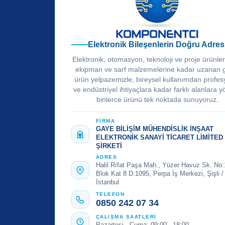
Elektronik Bileşenlerin Doğru Adres
Elektronik, otomasyon, teknoloji ve proje ürünle
ekipman ve sarf malzemelerine kadar uzanan 
ürün yelpazemizle; bireysel kullanımdan profes
ve endüstriyel ihtiyaçlara kadar farklı alanlara y
binlerce ürünü tek noktada sunuyoruz.
FİRMA
GAYE BİLİŞİM MÜHENDİSLİK İNŞAAT
ELEKTRONİK SANAYİ TİCARET LİMİTED
ŞİRKETİ
ADRES
Halil Rıfat Paşa Mah., Yüzer Havuz Sk. No:
Blok Kat 8 D:1095, Perpa İş Merkezi, Şişli /
İstanbul
TELEFON
0850 242 07 34
ÇALIŞMA SAATLERİ
Pazartesi - Cuma: 09:00 - 18:00