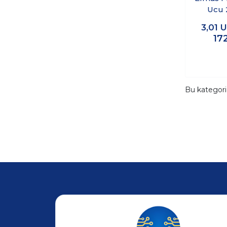
Ucu 
1
3,01
U
17
Bu kategor