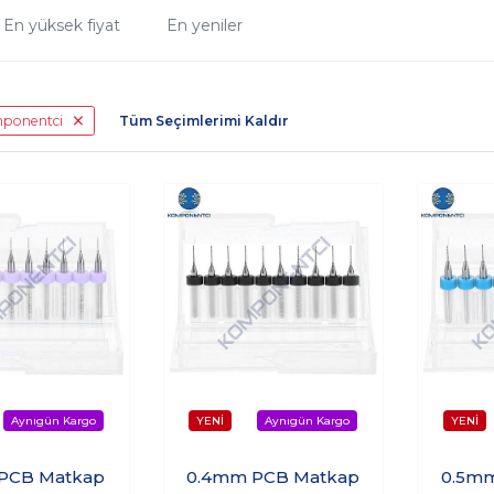
En yüksek fiyat
En yeniler
mponentci
Tüm Seçimlerimi Kaldır
PCB Matkap
0.4mm PCB Matkap
0.5m