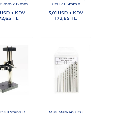
.85mm x 12mm
Ucu 2.05mm x
11.5mm
USD + KDV
3,01
USD + KDV
72,65
TL
172,65
TL
Drill Standı /
Mini Matkap Ucu