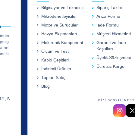
Bilgisayar ve Teknoloji
Sipariş Takibi
Mikrodenetleyiciler
Arıza Formu
Motor ve Sürücüler
İade Formu
i
Havya Ekipmanları
Müşteri Hizmetleri
rinden
geniş
Elektronik Komponent
Garanti ve İade
yonel
Koşulları
Ölçüm ve Test
önelik
Üyelik Sözleşmesi
Kablo Çeşitleri
Ücretsiz Kargo
İndirimli Ürünler
Toptan Satış
Blog
1/1, B
BİZİ SOSYAL MEDY