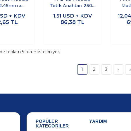
2.45mm x
Tetik Anahtarı 250V
Mat
1.5mm
4A
SD + KDV
1,51
USD + KDV
12,0
2,65
TL
86,38
TL
6
ide toplam
51
ürün listeleniyor.
1
2
3
›
POPÜLER
YARDIM
KATEGORİLER