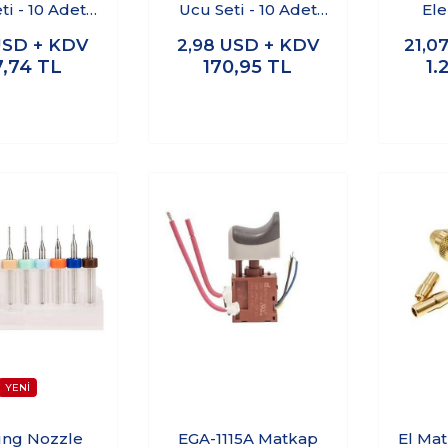
ti - 10 Adet
Ucu Seti - 10 Adet
Ele
Kutulu)
(Kutulu)
SD + KDV
2,98
USD + KDV
21,0
7,74
TL
170,95
TL
1.
ing Nozzle
EGA-1115A Matkap
El Ma