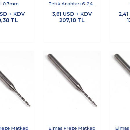
ll 0.7mm
Tetik Anahtarı 6-24V
15A
SD + KDV
3,61
USD + KDV
2,4
0,38
TL
207,18
TL
1
reze Matkap
Elmas Freze Matkap
Elmas