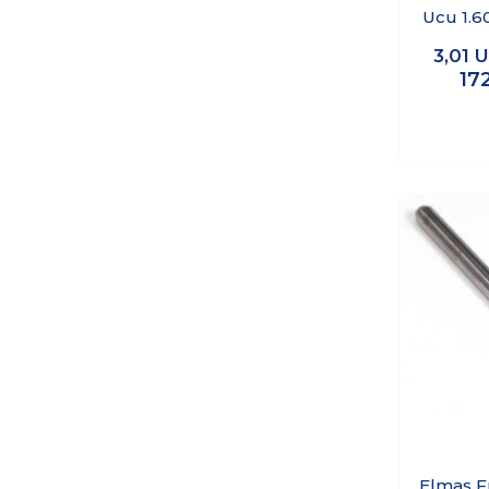
Ucu 1.
3,01
U
17
Elmas F