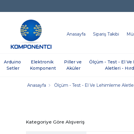
Anasayfa
Sipariş Takibi
Müş
Arduino 
Elektronik 
Piller ve 
Ölçüm - Test - El V
Setler
Komponent
Aküler
Aletleri - Hır
Anasayfa
Ölçüm - Test - El Ve Lehimleme Aletler
Kategoriye Göre Alışveriş