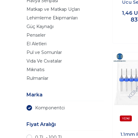
Havya Sehpası
Ucu Se
(
Matkap ve Matkap Uçları
1,46
U
Lehimleme Ekipmanları
83
Güç Kaynağı
Penseler
El Aletleri
Pul ve Somunlar
Vida Ve Cıvatalar
Mıknatıs
Rulmanlar
Marka
Komponentci
Fiyat Aralığı
1.1mm 
0 TL - 100 TL