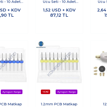
ti - 10 Adet
Ucu Seti - 10 Adet
Ucu S
Kutulu)
(Kutulu)
SD + KDV
1,52
USD + KDV
2,6
,90
TL
87,12
TL
1
PCB Matkap
1.2mm PCB Matkap
1