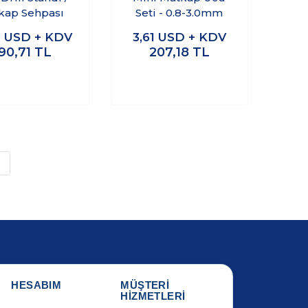
kap Sehpası
Seti - 0.8-3.0mm
4
USD + KDV
3,61
USD + KDV
90,71
TL
207,18
TL
»
HESABIM
MÜŞTERİ
HİZMETLERİ