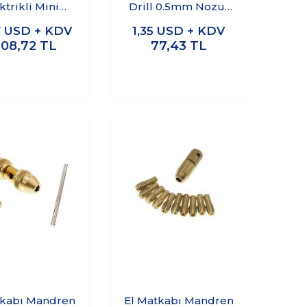
ktrikli Mini
Drill 0.5mm Nozul
Matkap
Temizleme Matkap
7
USD + KDV
1,35
USD + KDV
Ucu
208,72
TL
77,43
TL
tkabı Mandren
El Matkabı Mandren