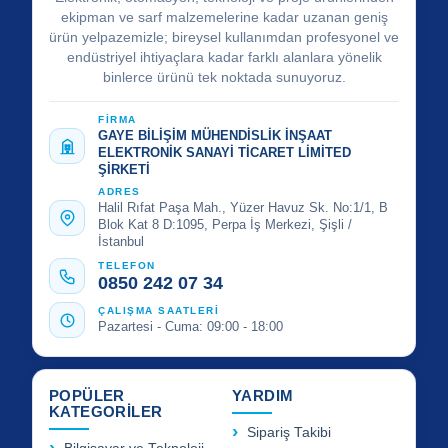
ekipman ve sarf malzemelerine kadar uzanan geniş
ürün yelpazemizle; bireysel kullanımdan profesyonel ve
endüstriyel ihtiyaçlara kadar farklı alanlara yönelik
binlerce ürünü tek noktada sunuyoruz.
FİRMA
GAYE BİLİŞİM MÜHENDİSLİK İNŞAAT
ELEKTRONİK SANAYİ TİCARET LİMİTED
ŞİRKETİ
ADRES
Halil Rıfat Paşa Mah., Yüzer Havuz Sk. No:1/1, B
Blok Kat 8 D:1095, Perpa İş Merkezi, Şişli /
İstanbul
TELEFON
0850 242 07 34
ÇALIŞMA SAATLERİ
Pazartesi - Cuma: 09:00 - 18:00
POPÜLER
YARDIM
KATEGORİLER
Sipariş Takibi