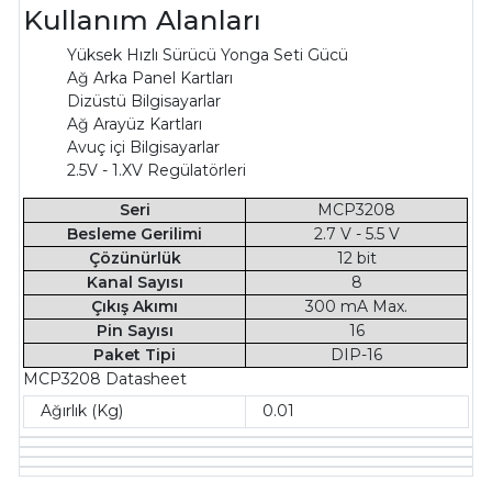
Kullanım Alanları
Yüksek Hızlı Sürücü Yonga Seti Gücü
Ağ Arka Panel Kartları
Dizüstü Bilgisayarlar
Ağ Arayüz Kartları
Avuç içi Bilgisayarlar
2.5V - 1.XV Regülatörleri
Seri
MCP3208
Besleme Gerilimi
2.7 V - 5.5 V
Çözünürlük
12 bit
Kanal Sayısı
8
Çıkış Akımı
300 mA Max.
Pin Sayısı
16
Paket Tipi
DIP-16
MCP3208 Datasheet
Ağırlık (Kg)
0.01