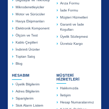
Bilgisayar ve Teknoloji
Arıza Formu
Mikrodenetleyiciler
İade Formu
Motor ve Sürücüler
Müşteri Hizmetleri
Havya Ekipmanları
Garanti ve İade
Elektronik Komponent
Koşulları
Ölçüm ve Test
Üyelik Sözleşmesi
Kablo Çeşitleri
Ücretsiz Kargo
İndirimli Ürünler
Toptan Satış
Blog
HESABIM
MÜŞTERİ
HİZMETLERİ
Üyelik Bilgilerim
Hakkımızda
Adres Bilgilerim
İletişim
Siparişlerim
Hesap Numaralarımız
Stok Alarm Listem