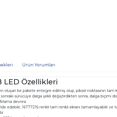
ekleri
Ürün Yorumları
ED Özellikleri
en oluşan bir pakete entegre edilmiş olup, piksel noktasının tam 
r sonraki sürücüye dalga şekli değiştirdikten sonra, dalga biçimi d
ıfırlama devresi
 elde edebilir, 16777216 renkli tam renkli ekranı tamamlayabilir ve
tir