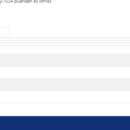
ayı 1024 puandan az olmaz
r