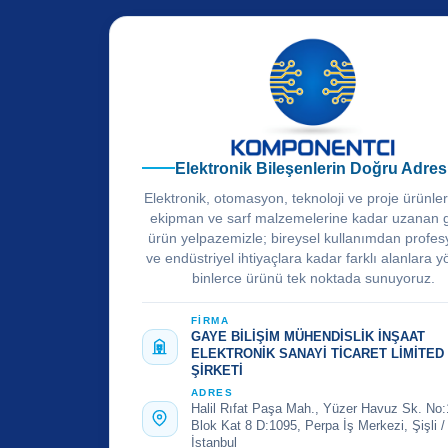
Elektronik Bileşenlerin Doğru Adres
Elektronik, otomasyon, teknoloji ve proje ürünle
ekipman ve sarf malzemelerine kadar uzanan 
ürün yelpazemizle; bireysel kullanımdan profes
ve endüstriyel ihtiyaçlara kadar farklı alanlara y
binlerce ürünü tek noktada sunuyoruz.
FİRMA
GAYE BİLİŞİM MÜHENDİSLİK İNŞAAT
ELEKTRONİK SANAYİ TİCARET LİMİTED
ŞİRKETİ
ADRES
Halil Rıfat Paşa Mah., Yüzer Havuz Sk. No:
Blok Kat 8 D:1095, Perpa İş Merkezi, Şişli /
İstanbul