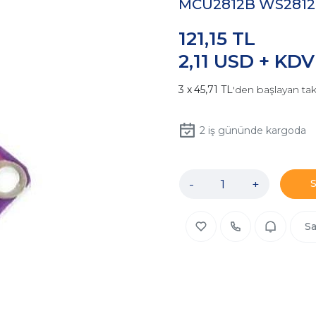
MCU2812B WS2812
121,15 TL
2,11 USD + KDV
45,71 TL
'den başlayan tak
2
iş gününde kargoda
-
+
Sa