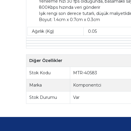
Yenileme hızı 30 fps olduğunda, basamaklı s
800Kbps hızında veri gönderir
Işık rengi son derece tutarlı, düşük maliyetlidi
Boyut: 1.4cm x 0.7cm x 0.3cm
Ağırlık (Kg)
0.05
Diğer Özellikler
Stok Kodu
MTR-40583
Marka
Komponentci
Stok Durumu
Var