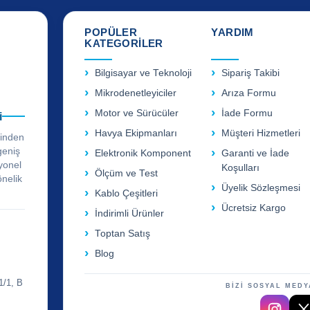
POPÜLER
YARDIM
KATEGORİLER
Bilgisayar ve Teknoloji
Sipariş Takibi
Mikrodenetleyiciler
Arıza Formu
Motor ve Sürücüler
İade Formu
i
Havya Ekipmanları
Müşteri Hizmetleri
rinden
geniş
Elektronik Komponent
Garanti ve İade
yonel
Koşulları
Ölçüm ve Test
önelik
Üyelik Sözleşmesi
Kablo Çeşitleri
Ücretsiz Kargo
İndirimli Ürünler
Toptan Satış
Blog
1/1, B
BİZİ SOSYAL MEDY