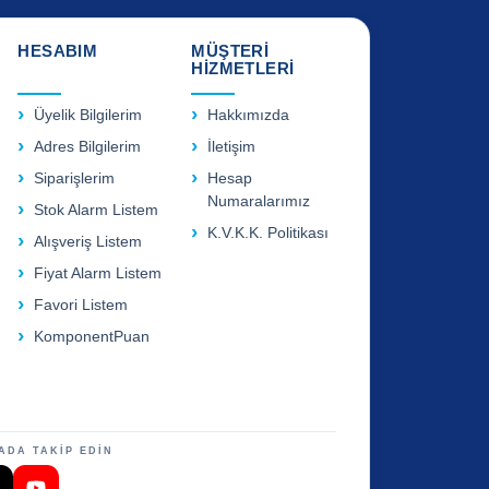
HESABIM
MÜŞTERİ
HİZMETLERİ
Üyelik Bilgilerim
Hakkımızda
Adres Bilgilerim
İletişim
Siparişlerim
Hesap
Numaralarımız
Stok Alarm Listem
K.V.K.K. Politikası
Alışveriş Listem
Fiyat Alarm Listem
Favori Listem
KomponentPuan
ADA TAKİP EDİN