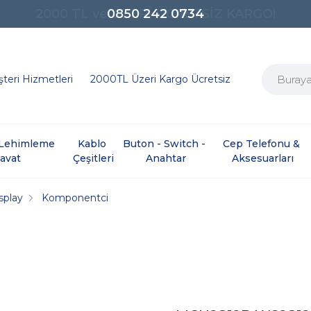
0850 242 0734
teri Hizmetleri
2000TL Üzeri Kargo Ücretsiz
e Lehimleme 
Kablo 
Buton - Switch - 
Cep Telefonu & 
davat
Çeşitleri
Anahtar
Aksesuarları
splay
Komponentci