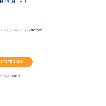
B RGB LED
sit seçenekleri için
tıklayın.
SEPETE EKLE
tıcıya Danış