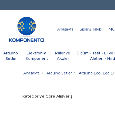
Anasayfa
Sipariş Takibi
Müş
Arduino 
Elektronik 
Piller ve 
Ölçüm - Test - El V
Setler
Komponent
Aküler
Aletleri - Hır
Anasayfa
Arduino Setler
Arduino Lcd- Led Di
Kategoriye Göre Alışveriş