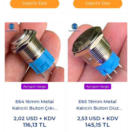
Sepete Ekle
Sepete Ekle
E64 16mm Metal
E65 19mm Metal
Kalıcılı Buton Çıkık
Kalıcılı Buton Düz
Kafa Ledsiz 1NO/1NC
Kafa Ledsiz 1NO/1NC
2,02
USD + KDV
2,53
USD + KDV
116,13
TL
145,15
TL