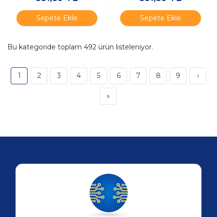
Sepete Ekle
Sepete Ekle
Bu kategoride toplam
492
ürün listeleniyor.
1
2
3
4
5
6
7
8
9
›
»