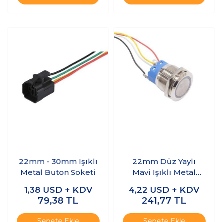
22mm - 30mm Işıklı
22mm Düz Yaylı
Metal Buton Soketi
Mavi Işıklı Metal
Buton - Kablolu
1,38
USD + KDV
4,22
USD + KDV
79,38
TL
241,77
TL
Sepete Ekle
Sepete Ekle