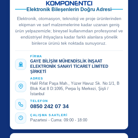
Elektronik Bileşenlerin Doğru Adresi
Elektronik, otomasyon, teknoloji ve proje ürünlerinden
ekipman ve sarf malzemelerine kadar uzanan geniş
ürün yelpazemizle; bireysel kullanımdan profesyonel ve
endüstriyel ihtiyaçlara kadar farklı alanlara yönelik
binlerce ürünü tek noktada sunuyoruz.
FİRMA
GAYE BİLİŞİM MÜHENDİSLİK İNŞAAT
ELEKTRONİK SANAYİ TİCARET LİMİTED
ŞİRKETİ
ADRES
Halil Rıfat Paşa Mah., Yüzer Havuz Sk. No:1/1, B
Blok Kat 8 D:1095, Perpa İş Merkezi, Şişli /
İstanbul
TELEFON
0850 242 07 34
ÇALIŞMA SAATLERİ
Pazartesi - Cuma: 09:00 - 18:00