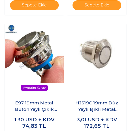
Sepete Ekle
Sepete Ekle
E97 19mm Metal
HJS19C 19mm Düz
Buton Yaylı Çıkık
Yaylı Işıklı Metal
Kafa 1NO
Buton - Yeşil
1,30
USD + KDV
3,01
USD + KDV
74,83
TL
172,65
TL