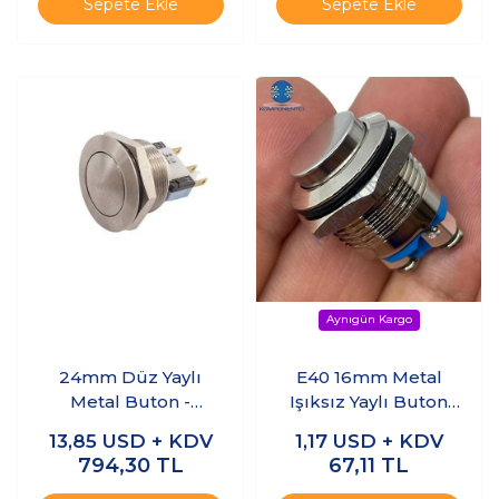
Sepete Ekle
Sepete Ekle
24mm Düz Yaylı
E40 16mm Metal
Metal Buton -
Işıksız Yaylı Buton
AV24LB404
Çıkık Kafa 1 NO
13,85
USD + KDV
1,17
USD + KDV
794,30
TL
67,11
TL