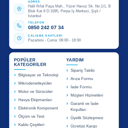
ADRES
Halil Rıfat Paşa Mah., Yüzer Havuz Sk. No:1/1, B
Blok Kat 8 D:1095, Perpa İş Merkezi, Şişli /
İstanbul
TELEFON
0850 242 07 34
ÇALIŞMA SAATLERİ
Pazartesi - Cuma: 09:00 - 18:00
POPÜLER
YARDIM
KATEGORİLER
Sipariş Takibi
Bilgisayar ve Teknoloji
Arıza Formu
Mikrodenetleyiciler
İade Formu
Motor ve Sürücüler
Müşteri Hizmetleri
Havya Ekipmanları
Garanti ve İade
Elektronik Komponent
Koşulları
Ölçüm ve Test
Üyelik Sözleşmesi
Kablo Çeşitleri
Ücretsiz Kargo