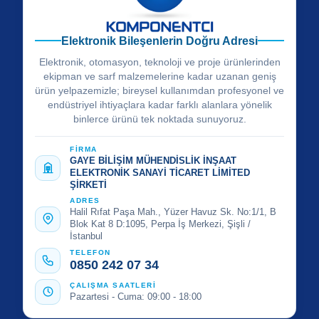
Elektronik Bileşenlerin Doğru Adresi
Elektronik, otomasyon, teknoloji ve proje ürünlerinden
ekipman ve sarf malzemelerine kadar uzanan geniş
ürün yelpazemizle; bireysel kullanımdan profesyonel ve
endüstriyel ihtiyaçlara kadar farklı alanlara yönelik
binlerce ürünü tek noktada sunuyoruz.
FİRMA
GAYE BİLİŞİM MÜHENDİSLİK İNŞAAT
ELEKTRONİK SANAYİ TİCARET LİMİTED
ŞİRKETİ
ADRES
Halil Rıfat Paşa Mah., Yüzer Havuz Sk. No:1/1, B
Blok Kat 8 D:1095, Perpa İş Merkezi, Şişli /
İstanbul
TELEFON
0850 242 07 34
ÇALIŞMA SAATLERİ
Pazartesi - Cuma: 09:00 - 18:00