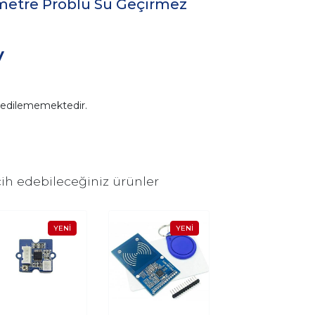
ometre Problu Su Geçirmez
V
n edilememektedir.
ih edebileceğiniz ürünler