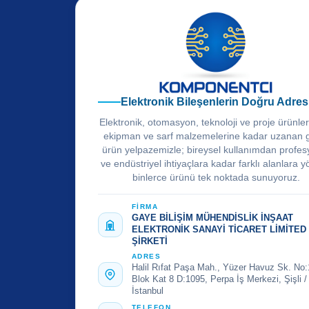
Elektronik Bileşenlerin Doğru Adres
Elektronik, otomasyon, teknoloji ve proje ürünle
ekipman ve sarf malzemelerine kadar uzanan 
ürün yelpazemizle; bireysel kullanımdan profes
ve endüstriyel ihtiyaçlara kadar farklı alanlara y
binlerce ürünü tek noktada sunuyoruz.
FİRMA
GAYE BİLİŞİM MÜHENDİSLİK İNŞAAT
ELEKTRONİK SANAYİ TİCARET LİMİTED
ŞİRKETİ
ADRES
Halil Rıfat Paşa Mah., Yüzer Havuz Sk. No:
Blok Kat 8 D:1095, Perpa İş Merkezi, Şişli /
İstanbul
TELEFON