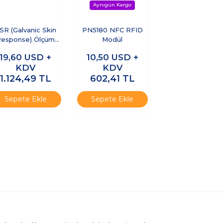
SR (Galvanic Skin
PN5180 NFC RFID
Response) Ölçüm
Modül
Sensörü Yalan
19,60
USD +
10,50
USD +
Dedektörü
KDV
KDV
1.124,49
TL
602,41
TL
Sepete Ekle
Sepete Ekle