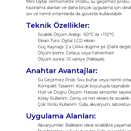
Mini Dijital Termometre Problu, su geçirmez probu s
hazırlama alanları ve daha birçok uygulama için ideal
sıvı ve nemli ortamlarda da güvenle kullanılabilir.
Teknik Özellikler:
Sıcaklık Ölçüm Aralığı: -50°C ila +110°C
Ekran Türü: Dijital LCD ekran
Güç Kaynağı: 2 x LR44 düğme pil (Dahil değild
Ölçüm birimi: Celsius veya Fahrenheit
Ölçüm süresi: 10 saniye (Yaklaşık)
Anahtar Avantajlar:
Su Geçirmez Prob: Sıvı, buhar veya nemli or
Kompakt Tasarım: Küçük boyutuyla taşınabilir
Hızlı ve Doğru Ölçüm: Hassas sensörler sayesin
Kolay Kullanım: Geniş ve net ekranı ile sıcaklık
Çok Yönlü Kullanım: Gıda, akvaryum, laboratuva
Uygulama Alanları:
Akvaryumlar: Balıkların ideal sıcaklıkta yaşamal