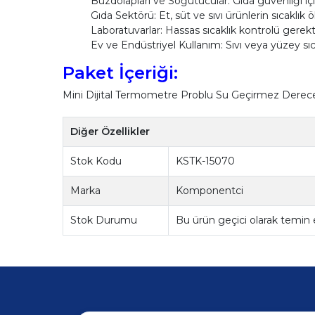
Buzdolapları ve Soğutucular: Gıda güvenliği içi
Gıda Sektörü: Et, süt ve sıvı ürünlerin sıcaklık ö
Laboratuvarlar: Hassas sıcaklık kontrolü gerekt
Ev ve Endüstriyel Kullanım: Sıvı veya yüzey sıca
Paket İçeriği:
Mini Dijital Termometre Problu Su Geçirmez Derece (
Diğer Özellikler
Stok Kodu
KSTK-15070
Marka
Komponentci
Stok Durumu
Bu ürün geçici olarak temin