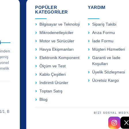
POPÜLER
YARDIM
KATEGORİLER
Bilgisayar ve Teknoloji
Sipariş Takibi
Mikrodenetleyiciler
Arıza Formu
Motor ve Sürücüler
İade Formu
i
Havya Ekipmanları
Müşteri Hizmetleri
rinden
geniş
Elektronik Komponent
Garanti ve İade
yonel
Koşulları
Ölçüm ve Test
önelik
Üyelik Sözleşmesi
Kablo Çeşitleri
Ücretsiz Kargo
İndirimli Ürünler
Toptan Satış
Blog
1/1, B
BİZİ SOSYAL MEDY