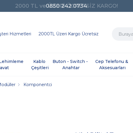
0850 242 0734
teri Hizmetleri
2000TL Üzeri Kargo Ücretsiz
e Lehimleme 
Kablo 
Buton - Switch - 
Cep Telefonu & 
davat
Çeşitleri
Anahtar
Aksesuarları
Modüller
Komponentci