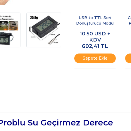
USB to TTL Seri
G
Dönüştürücü Modül
10,50
USD +
KDV
602,41
TL
Sepete Ekle
 Problu Su Geçirmez Derece