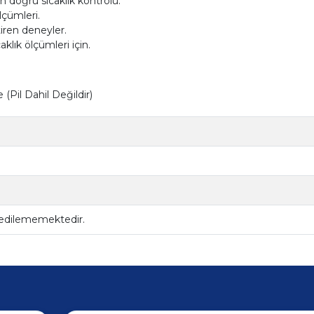
n doğru sıcaklık kontrolü.
lçümleri.
iren deneyler.
klık ölçümleri için.
Pil Dahil Değildir)
 edilememektedir.