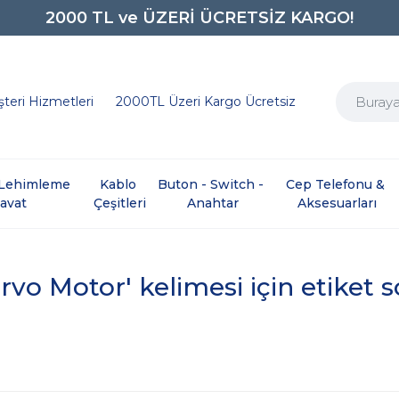
2000 TL ve ÜZERİ ÜCRETSİZ KARGO!
0850 242 0734
teri Hizmetleri
2000TL Üzeri Kargo Ücretsiz
e Lehimleme 
Kablo 
Buton - Switch - 
Cep Telefonu & 
davat
Çeşitleri
Anahtar
Aksesuarları
rvo Motor' kelimesi için etiket 