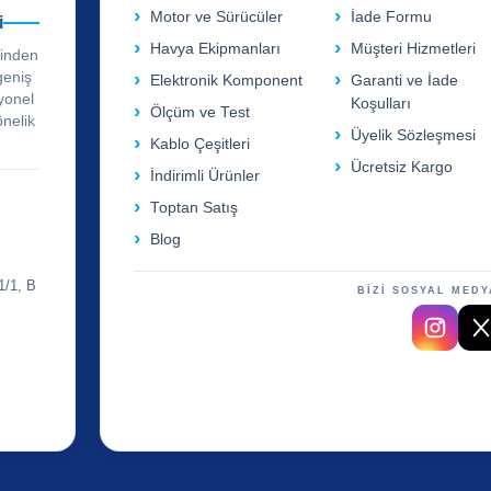
Motor ve Sürücüler
İade Formu
i
Havya Ekipmanları
Müşteri Hizmetleri
rinden
geniş
Elektronik Komponent
Garanti ve İade
yonel
Koşulları
Ölçüm ve Test
önelik
Üyelik Sözleşmesi
Kablo Çeşitleri
Ücretsiz Kargo
İndirimli Ürünler
Toptan Satış
Blog
1/1, B
BİZİ SOSYAL MEDY