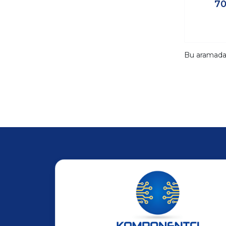
70
Bu aramad