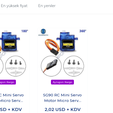
En yüksek fiyat
En yeniler
C Mini Servo
SG90 RC Mini Servo
Micro Servo
Motor Micro Servo
SG90 9g 180°
Motor SG90 9g 360°
SD + KDV
2,02
USD + KDV