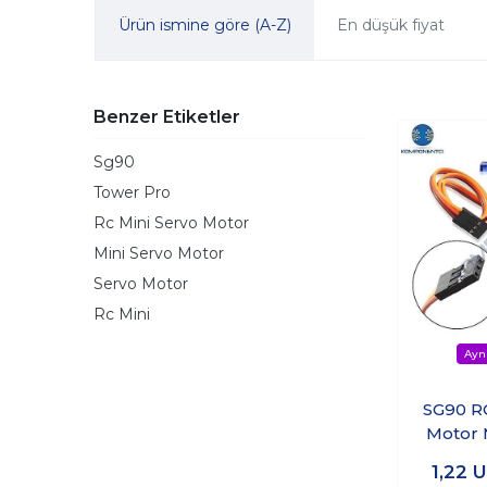
Ürün ismine göre (A-Z)
En düşük fiyat
Benzer Etiketler
Sg90
Tower Pro
Rc Mini Servo Motor
Mini Servo Motor
Servo Motor
Rc Mini
SG90 R
Motor 
Motor 
1,22
U