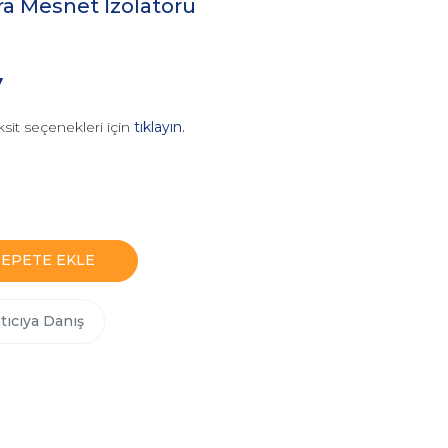
a Mesnet İzolatörü
V
sit seçenekleri için
tıklayın.
SEPETE EKLE
tıcıya Danış