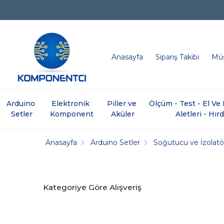
Anasayfa
Sipariş Takibi
Müş
Arduino 
Elektronik 
Piller ve 
Ölçüm - Test - El V
Setler
Komponent
Aküler
Aletleri - Hır
Anasayfa
Arduino Setler
Soğutucu ve İzolatö
Kategoriye Göre Alışveriş