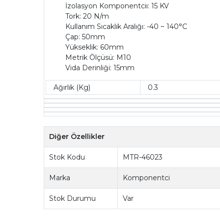
İzolasyon Komponentciı: 15 KV
Tork: 20 N/m
Kullanım Sıcaklık Aralığı: -40 ~ 140°C
Çap: 50mm
Yükseklik: 60mm
Metrik Ölçüsü: M10
Vida Derinliği: 15mm
Ağırlık (Kg)
0.3
Diğer Özellikler
Stok Kodu
MTR-46023
Marka
Komponentci
Stok Durumu
Var