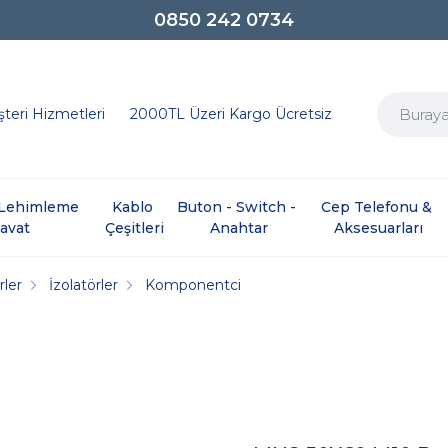
0850 242 0734
teri Hizmetleri
2000TL Üzeri Kargo Ücretsiz
e Lehimleme 
Kablo 
Buton - Switch - 
Cep Telefonu & 
davat
Çeşitleri
Anahtar
Aksesuarları
rler
İzolatörler
Komponentci