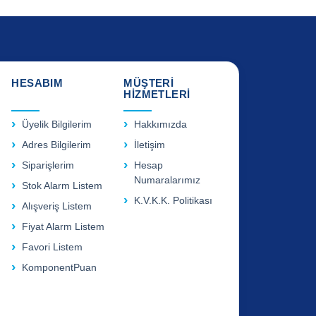
HESABIM
MÜŞTERİ
HİZMETLERİ
Üyelik Bilgilerim
Hakkımızda
Adres Bilgilerim
İletişim
Siparişlerim
Hesap
Numaralarımız
Stok Alarm Listem
K.V.K.K. Politikası
Alışveriş Listem
Fiyat Alarm Listem
Favori Listem
KomponentPuan