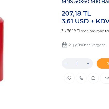
MNS 50X60 M10 Bar
207,18 TL
3,61 USD + KD
78,18 TL
'den başlayan tak
2
iş gününde kargoda
-
+
Sa