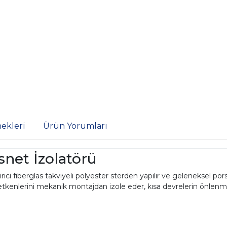
ekleri
Ürün Yorumları
net İzolatörü
i fiberglas takviyeli polyester sterden yapılır ve geleneksel por
rik iletkenlerini mekanik montajdan izole eder, kısa devrelerin ö