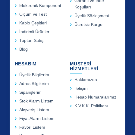
Garanti ve İade
Elektronik Komponent
Koşulları
Ölçüm ve Test
Üyelik Sözleşmesi
Kablo Çeşitleri
Ücretsiz Kargo
İndirimli Ürünler
Toptan Satış
Blog
HESABIM
MÜŞTERİ
HİZMETLERİ
Üyelik Bilgilerim
Hakkımızda
Adres Bilgilerim
İletişim
Siparişlerim
Hesap Numaralarımız
Stok Alarm Listem
K.V.K.K. Politikası
Alışveriş Listem
Fiyat Alarm Listem
Favori Listem