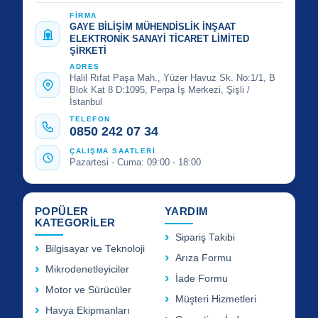
FİRMA
GAYE BİLİŞİM MÜHENDİSLİK İNŞAAT
ELEKTRONİK SANAYİ TİCARET LİMİTED
ŞİRKETİ
ADRES
Halil Rıfat Paşa Mah., Yüzer Havuz Sk. No:1/1, B
Blok Kat 8 D:1095, Perpa İş Merkezi, Şişli /
İstanbul
TELEFON
0850 242 07 34
ÇALIŞMA SAATLERİ
Pazartesi - Cuma: 09:00 - 18:00
POPÜLER
YARDIM
KATEGORİLER
Sipariş Takibi
Bilgisayar ve Teknoloji
Arıza Formu
Mikrodenetleyiciler
İade Formu
Motor ve Sürücüler
Müşteri Hizmetleri
Havya Ekipmanları