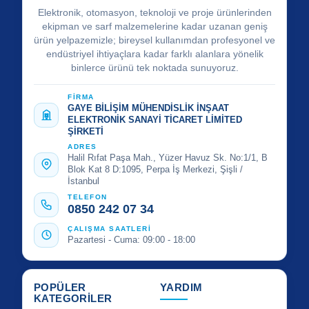
Elektronik, otomasyon, teknoloji ve proje ürünlerinden
ekipman ve sarf malzemelerine kadar uzanan geniş
ürün yelpazemizle; bireysel kullanımdan profesyonel ve
endüstriyel ihtiyaçlara kadar farklı alanlara yönelik
binlerce ürünü tek noktada sunuyoruz.
FİRMA
GAYE BİLİŞİM MÜHENDİSLİK İNŞAAT
ELEKTRONİK SANAYİ TİCARET LİMİTED
ŞİRKETİ
ADRES
Halil Rıfat Paşa Mah., Yüzer Havuz Sk. No:1/1, B
Blok Kat 8 D:1095, Perpa İş Merkezi, Şişli /
İstanbul
TELEFON
0850 242 07 34
ÇALIŞMA SAATLERİ
Pazartesi - Cuma: 09:00 - 18:00
POPÜLER
YARDIM
KATEGORİLER