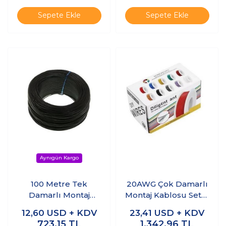
Sepete Ekle
Sepete Ekle
100 Metre Tek
20AWG Çok Damarlı
Damarlı Montaj
Montaj Kablosu Seti -
Kablosu - Siyah
6 Renk 60M
12,60
USD + KDV
23,41
USD + KDV
723,15
TL
1.342,96
TL