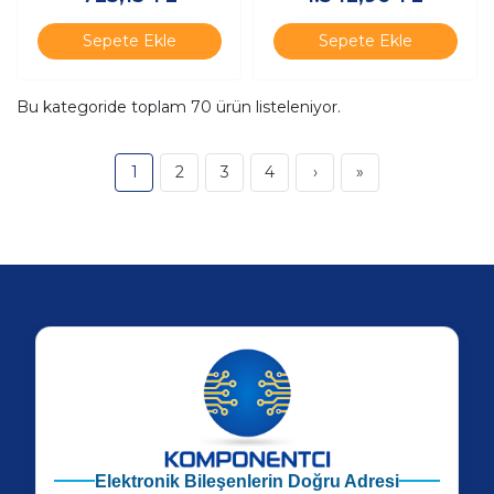
Sepete Ekle
Sepete Ekle
Bu kategoride toplam
70
ürün listeleniyor.
1
2
3
4
›
»
Elektronik Bileşenlerin Doğru Adresi