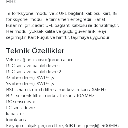
MHz
18 fonksiyonel modül ve 2 UFL bağlantı kablosu: kart, 18
fonksiyonel modül ile tamamen entegredir. Rahat
kullanım için 2 adet UFL bağlantı kablosu ile donatılmıştır.
Her modül, yüksek kalite ve güçlü güvenilirlik ile iyi
seçilmiştir. Kart küçük ve hafiftir, taşımaya uygundur.
Teknik Özellikler
Vektör ağ analizcisi öğrenen aracı
RLC serisi ve paralel devre 1
RLC serisi ve paralel devre 2
33 ohm direnç, SWR=1,5
75 ohm direnç, SWR=1,5
BSF seramik notch filtresi, merkez frekansı 6.5MHz
BPF seramik filtre, merkez frekansı 10.7MHz
RC serisi devre
LC serisi devre
kapasitör
İndüktans
Ev yapımı alçak geçiren filtre, 3dB bant genişliği 400MHz