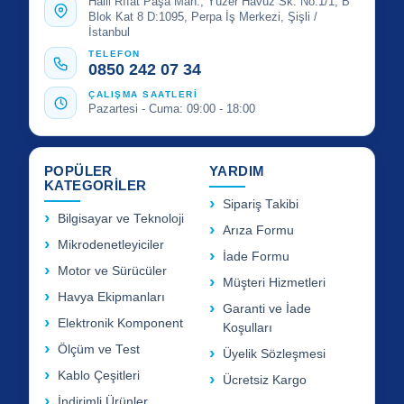
Halil Rıfat Paşa Mah., Yüzer Havuz Sk. No:1/1, B
Blok Kat 8 D:1095, Perpa İş Merkezi, Şişli /
İstanbul
TELEFON
0850 242 07 34
ÇALIŞMA SAATLERİ
Pazartesi - Cuma: 09:00 - 18:00
POPÜLER
YARDIM
KATEGORİLER
Sipariş Takibi
Bilgisayar ve Teknoloji
Arıza Formu
Mikrodenetleyiciler
İade Formu
Motor ve Sürücüler
Müşteri Hizmetleri
Havya Ekipmanları
Garanti ve İade
Elektronik Komponent
Koşulları
Ölçüm ve Test
Üyelik Sözleşmesi
Kablo Çeşitleri
Ücretsiz Kargo
İndirimli Ürünler