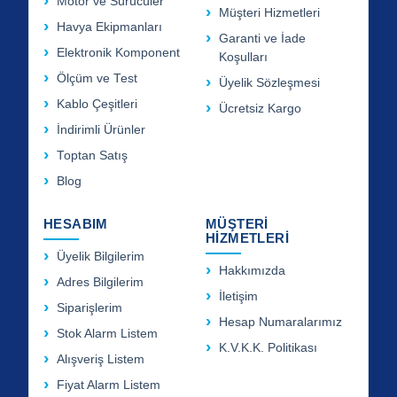
Motor ve Sürücüler
Müşteri Hizmetleri
Havya Ekipmanları
Garanti ve İade
Elektronik Komponent
Koşulları
Ölçüm ve Test
Üyelik Sözleşmesi
Kablo Çeşitleri
Ücretsiz Kargo
İndirimli Ürünler
Toptan Satış
Blog
HESABIM
MÜŞTERİ
HİZMETLERİ
Üyelik Bilgilerim
Hakkımızda
Adres Bilgilerim
İletişim
Siparişlerim
Hesap Numaralarımız
Stok Alarm Listem
K.V.K.K. Politikası
Alışveriş Listem
Fiyat Alarm Listem