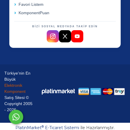
Favori Listem
KomponentPuan
BİZİ SOSYAL MEDYADA TAKİP EDİN
Türkiye'nin En
Büyük
Elektronik
Komponent
Satış Sitesi ©
Copyright 2005
- 2026
®
PlatinMarket
E-Ticaret Sistemi
İle Hazırlanmıştır.