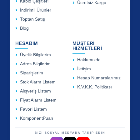
Kablo Çeşitleri
Ücretsiz Kargo
İndirimli Ürünler
Toptan Satış
Blog
HESABIM
MÜŞTERİ
HİZMETLERİ
Üyelik Bilgilerim
Hakkımızda
Adres Bilgilerim
İletişim
Siparişlerim
Hesap Numaralarımız
Stok Alarm Listem
K.V.K.K. Politikası
Alışveriş Listem
Fiyat Alarm Listem
Favori Listem
KomponentPuan
BİZİ SOSYAL MEDYADA TAKİP EDİN