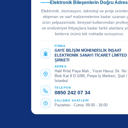
Elektronik Bileşenlerin Doğru Adres
Elektronik, otomasyon, teknoloji ve proje ürünle
ekipman ve sarf malzemelerine kadar uzanan 
ürün yelpazemizle; bireysel kullanımdan profes
ve endüstriyel ihtiyaçlara kadar farklı alanlara y
binlerce ürünü tek noktada sunuyoruz.
FİRMA
GAYE BİLİŞİM MÜHENDİSLİK İNŞAAT
ELEKTRONİK SANAYİ TİCARET LİMİTED
ŞİRKETİ
ADRES
Halil Rıfat Paşa Mah., Yüzer Havuz Sk. No:
Blok Kat 8 D:1095, Perpa İş Merkezi, Şişli /
İstanbul
TELEFON
0850 242 07 34
ÇALIŞMA SAATLERİ
Pazartesi - Cuma: 09:00 - 18:00