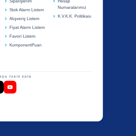
Siparişlerim
Hesap
Numaralarımız
Stok Alarm Listem
K.V.K.K. Politikası
Alışveriş Listem
Fiyat Alarm Listem
Favori Listem
KomponentPuan
ADA TAKİP EDİN