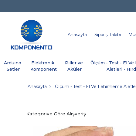
Anasayfa
Sipariş Takibi
Müş
Arduino 
Elektronik 
Piller ve 
Ölçüm - Test - El V
Setler
Komponent
Aküler
Aletleri - Hır
Anasayfa
Ölçüm - Test - El Ve Lehimleme Aletler
Kategoriye Göre Alışveriş