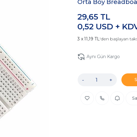
Orta Boy Breadboar
29,65 TL
0,52 USD + KD
11,19 TL
'den başlayan taks
Aynı Gün Kargo
-
+
Sa