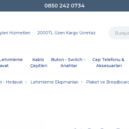
0850 242 0734
teri Hizmetleri
2000TL Üzeri Kargo Ücretsiz
e Lehimleme 
Kablo 
Buton - Switch - 
Cep Telefonu & 
davat
Çeşitleri
Anahtar
Aksesuarları
i - Hırdavat
Lehimleme Ekipmanları
Plaket ve Breadboar