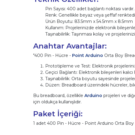
Pin Sayısı: 400 adet bağlantı noktası vardır.
Renk: Genellikle beyaz veya şeffaf renktedi
Ürün Boyutu: 83.5mm x 54
.
5mm x 8.5mm
Kullanım: Projelerinizde elektronik bileşenler
Taşınabilirlik: Taşınması kolay ve projelerinizi 
Anahtar Avantajlar:
"400 Pin - Hücre -
Point Arduino
Orta Boy Breadb
Prototipleme ve Test: Elektronik projelerini
Geçici Bağlantı: Elektronik bileşenleri kalıc
Taşınabilirlik: Orta boyutu sayesinde projelerin
Düzen: Breadboard üzerindeki hücreler, bileş
Bu breadboard, özellikle
Arduino
projeleri ve diğ
için oldukça kullanışlıdır.
Paket İçeriği:
1 adet 400 Pin - Hücre - Point Arduino Orta Bo