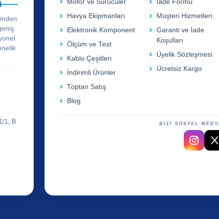
Motor ve Sürücüler
İade Formu
i
Havya Ekipmanları
Müşteri Hizmetleri
rinden
geniş
Elektronik Komponent
Garanti ve İade
yonel
Koşulları
Ölçüm ve Test
önelik
Üyelik Sözleşmesi
Kablo Çeşitleri
Ücretsiz Kargo
İndirimli Ürünler
Toptan Satış
Blog
1/1, B
BİZİ SOSYAL MEDY