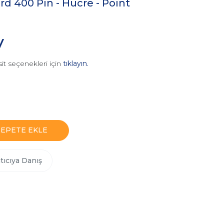
d 400 Pin - Hücre - Point
V
it seçenekleri için
tıklayın.
SEPETE EKLE
tıcıya Danış