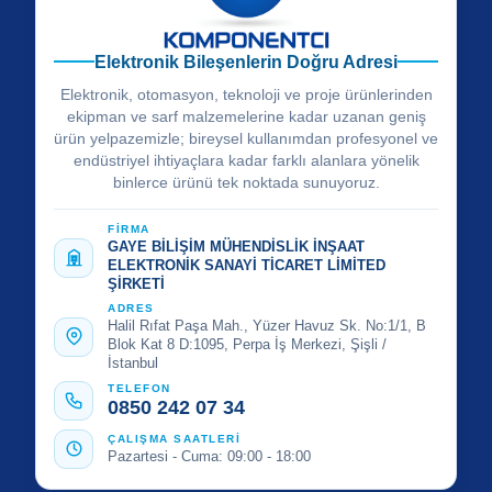
Elektronik Bileşenlerin Doğru Adresi
Elektronik, otomasyon, teknoloji ve proje ürünlerinden
ekipman ve sarf malzemelerine kadar uzanan geniş
ürün yelpazemizle; bireysel kullanımdan profesyonel ve
endüstriyel ihtiyaçlara kadar farklı alanlara yönelik
binlerce ürünü tek noktada sunuyoruz.
FİRMA
GAYE BİLİŞİM MÜHENDİSLİK İNŞAAT
ELEKTRONİK SANAYİ TİCARET LİMİTED
ŞİRKETİ
ADRES
Halil Rıfat Paşa Mah., Yüzer Havuz Sk. No:1/1, B
Blok Kat 8 D:1095, Perpa İş Merkezi, Şişli /
İstanbul
TELEFON
0850 242 07 34
ÇALIŞMA SAATLERİ
Pazartesi - Cuma: 09:00 - 18:00