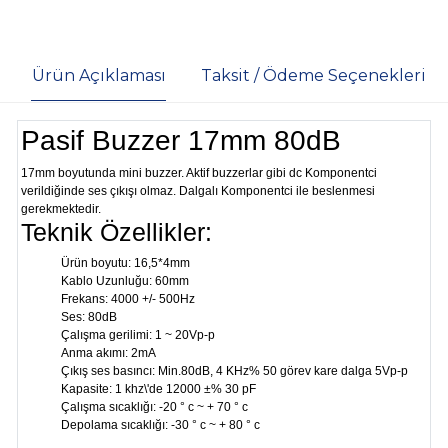
Ürün Açıklaması
Taksit / Ödeme Seçenekleri
Pasif Buzzer 17mm 80dB
17mm boyutunda mini buzzer. Aktif buzzerlar gibi dc Komponentci
verildiğinde ses çıkışı olmaz. Dalgalı Komponentci ile beslenmesi
gerekmektedir.
Teknik Özellikler:
Ürün boyutu: 16,5*4mm
Kablo Uzunluğu: 60mm
Frekans: 4000 +/- 500Hz
Ses: 80dB
Çalışma gerilimi: 1 ~ 20Vp-p
Anma akımı: 2mA
Çıkış ses basıncı: Min.80dB, 4 KHz% 50 görev kare dalga 5Vp-p
Kapasite: 1 khz\'de 12000 ±% 30 pF
Çalışma sıcaklığı: -20 ° c ~ + 70 ° c
Depolama sıcaklığı: -30 ° c ~ + 80 ° c