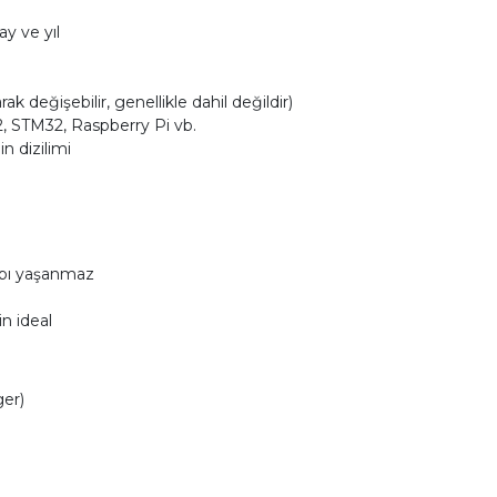
ay ve yıl
 değişebilir, genellikle dahil değildir)
, STM32, Raspberry Pi vb.
 dizilimi
aybı yaşanmaz
n ideal
ger)