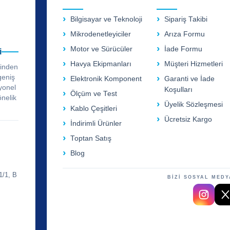
Bilgisayar ve Teknoloji
Sipariş Takibi
Mikrodenetleyiciler
Arıza Formu
Motor ve Sürücüler
İade Formu
i
Havya Ekipmanları
Müşteri Hizmetleri
rinden
geniş
Elektronik Komponent
Garanti ve İade
yonel
Koşulları
Ölçüm ve Test
önelik
Üyelik Sözleşmesi
Kablo Çeşitleri
Ücretsiz Kargo
İndirimli Ürünler
Toptan Satış
Blog
1/1, B
BİZİ SOSYAL MEDY