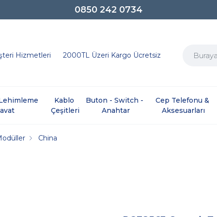
0850 242 0734
teri Hizmetleri
2000TL Üzeri Kargo Ücretsiz
e Lehimleme 
Kablo 
Buton - Switch - 
Cep Telefonu & 
davat
Çeşitleri
Anahtar
Aksesuarları
Modüller
China