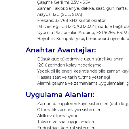
Çalışma Gerilimi: 2.5V - 5.5V
Zaman Takibi: Saniye, dakika, saat, gün, hafta, 
Arayüz: I2C (SCL, SDA)
Frekans: 32.768 kHz kristal osilatör
Pil Desteği: CR1220/CR2032 (modüle bağlı olarak
Uyumlu Platformlar: Arduino, ESP8266, ESP32
Boyutlar: Kompakt yapı, breadboard uyumlu pin
Anahtar Avantajlar:
Düşük güç tüketimiyle uzun süreli kullanım
I2C üzerinden kolay haberleşme
Yedek pil ile enerji kesintisinde bile zaman k
Hassas saat ve tarih tutma yeteneği
Alarmlı çalışma ve zamanlama uygulamaları içi
Uygulama Alanları:
Zaman damgalı veri kayıt sistemleri (data log
Otomatik zamanlayıcı sistemler
Akıllı ev otomasyonu
Takvim ve saat uygulamaları
Endüstriyel kontrol sistemleri