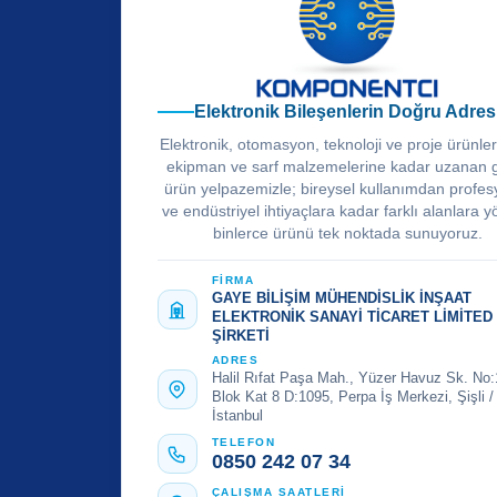
Elektronik Bileşenlerin Doğru Adres
Elektronik, otomasyon, teknoloji ve proje ürünle
ekipman ve sarf malzemelerine kadar uzanan 
ürün yelpazemizle; bireysel kullanımdan profes
ve endüstriyel ihtiyaçlara kadar farklı alanlara y
binlerce ürünü tek noktada sunuyoruz.
FİRMA
GAYE BİLİŞİM MÜHENDİSLİK İNŞAAT
ELEKTRONİK SANAYİ TİCARET LİMİTED
ŞİRKETİ
ADRES
Halil Rıfat Paşa Mah., Yüzer Havuz Sk. No:
Blok Kat 8 D:1095, Perpa İş Merkezi, Şişli /
İstanbul
TELEFON
0850 242 07 34
ÇALIŞMA SAATLERİ