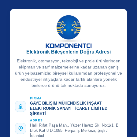
Elektronik Bileşenlerin Doğru Adresi
Elektronik, otomasyon, teknoloji ve proje ürünlerinden
ekipman ve sarf malzemelerine kadar uzanan geniş
ürün yelpazemizle; bireysel kullanımdan profesyonel ve
endüstriyel ihtiyaçlara kadar farklı alanlara yönelik
binlerce ürünü tek noktada sunuyoruz.
FİRMA
GAYE BİLİŞİM MÜHENDİSLİK İNŞAAT
ELEKTRONİK SANAYİ TİCARET LİMİTED
ŞİRKETİ
ADRES
Halil Rıfat Paşa Mah., Yüzer Havuz Sk. No:1/1, B
Blok Kat 8 D:1095, Perpa İş Merkezi, Şişli /
İstanbul