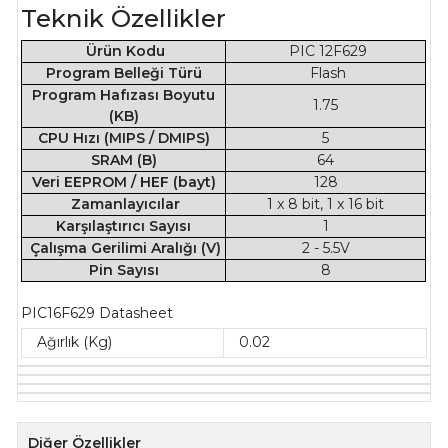
Teknik Özellikler
Ürün Kodu
PIC 12F629
Program Belleği Türü
Flash
Program Hafızası Boyutu
1.75
(KB)
CPU Hızı (MIPS / DMIPS)
5
SRAM (B)
64
Veri EEPROM / HEF (bayt)
128
Zamanlayıcılar
1 x 8 bit, 1 x 16 bit
Karşılaştırıcı Sayısı
1
Çalışma Gerilimi Aralığı (V)
2 - 5.5V
Pin Sayısı
8
PIC16F629 Datasheet
Ağırlık (Kg)
0.02
Diğer Özellikler