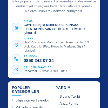
ürün yelpazemizle; bireysel kullanımdan profesyonel ve
endüstriyel ihtiyaçlara kadar farklı alanlara yönelik
binlerce ürünü tek noktada sunuyoruz.
FİRMA
GAYE BİLİŞİM MÜHENDİSLİK İNŞAAT
ELEKTRONİK SANAYİ TİCARET LİMİTED
ŞİRKETİ
ADRES
Halil Rıfat Paşa Mah., Yüzer Havuz Sk. No:1/1, B
Blok Kat 8 D:1095, Perpa İş Merkezi, Şişli /
İstanbul
TELEFON
0850 242 07 34
ÇALIŞMA SAATLERİ
Pazartesi - Cuma: 09:00 - 18:00
POPÜLER
YARDIM
KATEGORİLER
Sipariş Takibi
Bilgisayar ve Teknoloji
Arıza Formu
Mikrodenetleyiciler