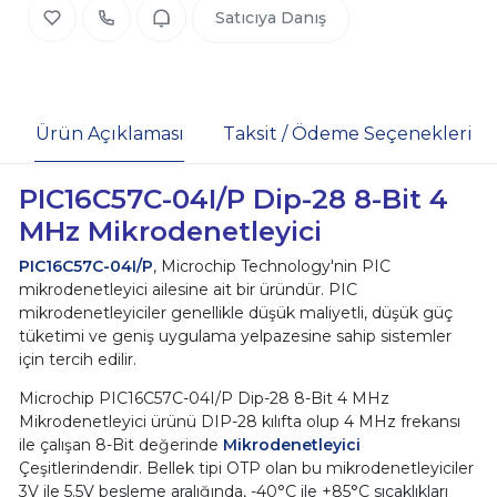
Satıcıya Danış
Ürün Açıklaması
Taksit / Ödeme Seçenekleri
PIC16C57C-04I/P Dip-28 8-Bit 4
MHz Mikrodenetleyici
PIC16C57C-04I/P
,
Microchip
Technology'nin PIC
mikrodenetleyici ailesine ait bir üründür. PIC
mikrodenetleyiciler genellikle düşük maliyetli, düşük güç
tüketimi ve geniş uygulama yelpazesine sahip sistemler
için tercih edilir.
Microchip
PIC16C57C-04I/P
Dip-28 8-Bit 4 MHz
Mikrodenetleyici ürünü DIP-28 kılıfta olup 4 MHz frekansı
ile çalışan 8-Bit değerinde
Mikrodenetleyici
Çeşitlerindendir. Bellek tipi
OTP
olan bu mikrodenetleyiciler
3V ile 5.5V besleme aralığında, -40°C ile +85°C sıcaklıkları