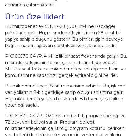
aralığında çalışmaktadır.
Ürün Özellikleri:
Bu mikrodenetleyici, DIP-28 (Dual In-Line Package)
paketinde gelir. Bu, mikrodenetleyici çipinin 28 pimli bir
yapıya sahip olduğunu gösterir. Bu pimler, çipin devreye
bağlanmasını sağlayan elektriksel kontak noktalarıdır.
PIC16C57C-04I/P, 4 MHz'lik bir saat frekansında çalışır. Bu,
mikrodenetleyicinin temel çalışma hızını ifade eder.4
MHz'lik saat frekansı, mikrodenetleyicinin işlemci hızını ve
komutlarını ne kadar hızlı gerçekleştirebildiğini belirler.
Bu mikrodenetleyici, 8-bit mimarisine sahiptir. Bu, işlemci
veri yollarının 8-bit genişliğe sahip olduğu anlamına gelir.
Bu, mikrodenetleyicinin bir seferde 8 bit veri işleyebilme
yeteneği sağlar.
PIC16C57C-04I/P, 1024 kelime (12-bit) program belleği ve
72 bayt veri belleği sunar. Program belleği,
mikrodenetleyicinin çalıştırdığı program kodunu içerirken,
veri belleği de değişkenler ve geçici veriler gibi verilerin