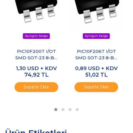
PIC10F200T I/OT
PIC10F206T I/OT
SMD SOT-23 8-Bit
SMD SOT-23 8-Bit
4Mhz
4MHz
1,30
USD + KDV
0,89
USD + KDV
Mikrodenetleyici
Mikrodenetleyici
74,92
TL
51,02
TL
Sepete Ekle
Sepete Ekle
Ürün Etiketleri