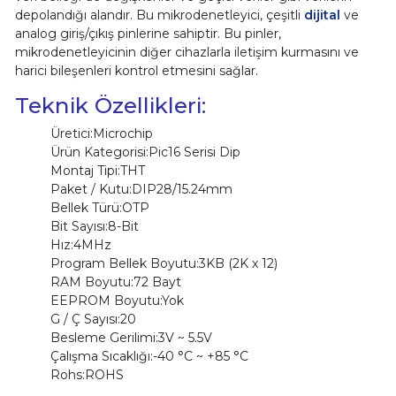
depolandığı alandır. Bu mikrodenetleyici, çeşitli
dijital
ve
analog giriş/çıkış pinlerine sahiptir. Bu pinler,
mikrodenetleyicinin diğer cihazlarla iletişim kurmasını ve
harici bileşenleri kontrol etmesini sağlar.
Teknik Özellikleri:
Üretici:Microchip
Ürün Kategorisi:Pic16 Serisi Dip
Montaj Tipi:THT
Paket / Kutu:DIP28/15.24mm
Bellek Türü:OTP
Bit Sayısı:8-Bit
Hız:4MHz
Program Bellek Boyutu:3KB (2K x 12)
RAM Boyutu:72 Bayt
EEPROM Boyutu:Yok
G / Ç Sayısı:20
Besleme Gerilimi:3V ~ 5.5V
Çalışma Sıcaklığı:-40 °C ~ +85 °C
Rohs:ROHS