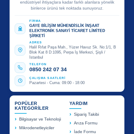
endüstriyel ihtiyaçlara kadar farklı alanlara yönelik
binlerce ürünü tek noktada sunuyoruz.
FİRMA
GAYE BİLİŞİM MÜHENDİSLİK İNŞAAT
ELEKTRONİK SANAYİ TİCARET LİMİTED
ŞİRKETİ
ADRES
Halil Rıfat Paşa Mah., Yüzer Havuz Sk. No:1/1, B
Blok Kat 8 D:1095, Perpa İş Merkezi, Şişli /
İstanbul
TELEFON
0850 242 07 34
ÇALIŞMA SAATLERİ
Pazartesi - Cuma: 09:00 - 18:00
POPÜLER
YARDIM
KATEGORİLER
Sipariş Takibi
Bilgisayar ve Teknoloji
Arıza Formu
Mikrodenetleyiciler
İade Formu