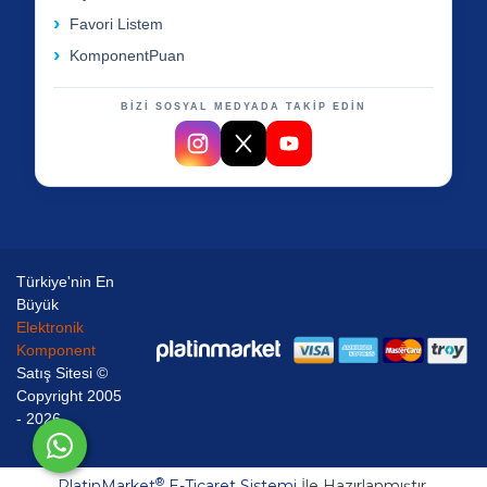
Favori Listem
KomponentPuan
BİZİ SOSYAL MEDYADA TAKİP EDİN
Türkiye'nin En
Büyük
Elektronik
Komponent
Satış Sitesi ©
Copyright 2005
- 2026
®
PlatinMarket
E-Ticaret Sistemi
İle Hazırlanmıştır.