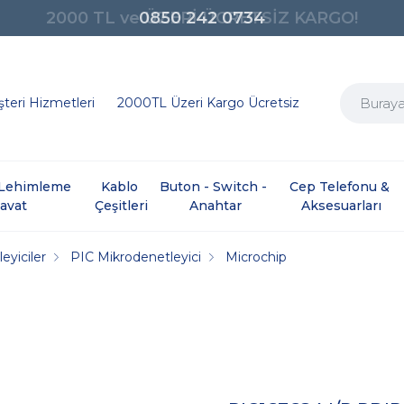
0850 242 0734
teri Hizmetleri
2000TL Üzeri Kargo Ücretsiz
e Lehimleme 
Kablo 
Buton - Switch - 
Cep Telefonu & 
davat
Çeşitleri
Anahtar
Aksesuarları
eyiciler
PIC Mikrodenetleyici
Microchip