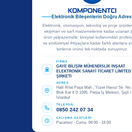
Elektronik Bileşenlerin Doğru Adres
Elektronik, otomasyon, teknoloji ve proje ürünle
ekipman ve sarf malzemelerine kadar uzanan 
ürün yelpazemizle; bireysel kullanımdan profes
ve endüstriyel ihtiyaçlara kadar farklı alanlara y
binlerce ürünü tek noktada sunuyoruz.
FİRMA
GAYE BİLİŞİM MÜHENDİSLİK İNŞAAT
ELEKTRONİK SANAYİ TİCARET LİMİTED
ŞİRKETİ
ADRES
Halil Rıfat Paşa Mah., Yüzer Havuz Sk. No:
Blok Kat 8 D:1095, Perpa İş Merkezi, Şişli /
İstanbul
TELEFON
0850 242 07 34
ÇALIŞMA SAATLERİ
Pazartesi - Cuma: 09:00 - 18:00