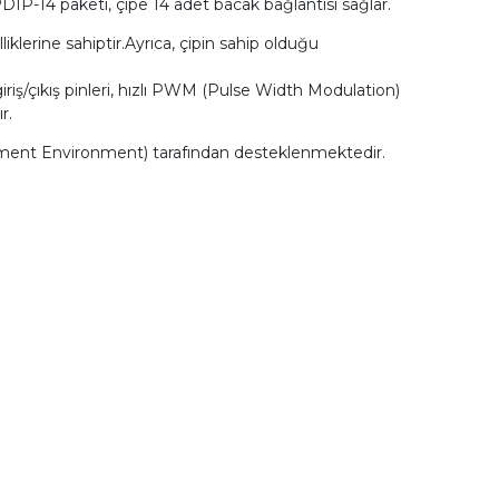
PDIP-14 paketi, çipe 14 adet bacak bağlantısı sağlar.
erine sahiptir.Ayrıca, çipin sahip olduğu
iriş/çıkış pinleri, hızlı PWM (Pulse Width Modulation)
r.
ent Environment) tarafından desteklenmektedir.