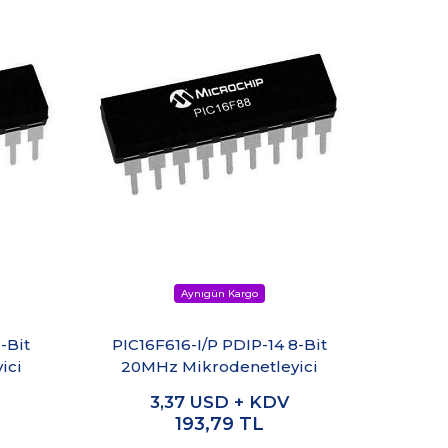
-Bit
PIC16F616-I/P PDIP-14 8-Bit
PIC16F
ici
20MHz Mikrodenetleyici
MH
3,37
USD + KDV
193,79
TL