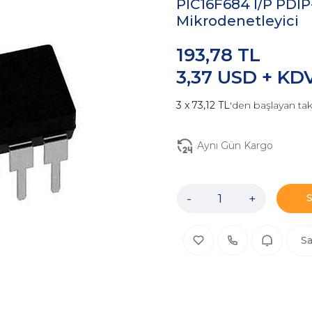
PIC16F684 I/P PDIP
Mikrodenetleyici
193,78 TL
3,37 USD + KD
73,12 TL
'den başlayan tak
Aynı Gün Kargo
-
+
Sa