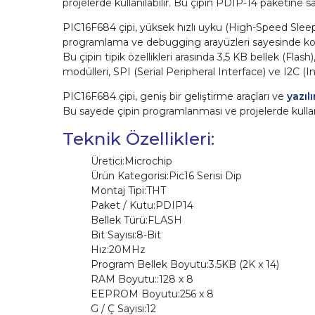
projelerde kullanılabilir. Bu çipin PDIP-14 paketine 
PIC16F684 çipi, yüksek hızlı uyku (High-Speed Slee
programlama ve debugging arayüzleri sayesinde kolay 
Bu çipin tipik özellikleri arasında 3,5 KB bellek (Fl
modülleri, SPI (Serial Peripheral Interface) ve I2C (
PIC16F684 çipi, geniş bir geliştirme araçları ve
yazıl
Bu sayede çipin programlanması ve projelerde kullanıl
Teknik Özellikleri:
Üretici:Microchip
Ürün Kategorisi:Pic16 Serisi Dip
Montaj Tipi:THT
Paket / Kutu:PDIP14
Bellek Türü:FLASH
Bit Sayısı:8-Bit
Hız:20MHz
Program Bellek Boyutu:3.5KB (2K x 14)
RAM Boyutu::128 x 8
EEPROM Boyutu:256 x 8
G / Ç Sayısı:12