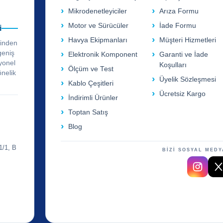
Mikrodenetleyiciler
Arıza Formu
Motor ve Sürücüler
İade Formu
i
Havya Ekipmanları
Müşteri Hizmetleri
rinden
geniş
Elektronik Komponent
Garanti ve İade
yonel
Koşulları
Ölçüm ve Test
önelik
Üyelik Sözleşmesi
Kablo Çeşitleri
Ücretsiz Kargo
İndirimli Ürünler
Toptan Satış
Blog
1/1, B
BİZİ SOSYAL MEDY