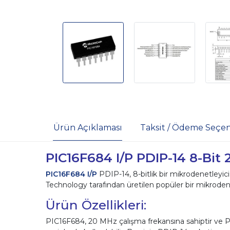
Ürün Açıklaması
Taksit / Ödeme Seçen
PIC16F684 I/P PDIP-14 8-Bit
PIC16F684 I/P
PDIP-14, 8-bitlik bir mikrodenetleyici
Technology tarafından üretilen popüler bir mikrodene
Ürün Özellikleri:
PIC16F684, 20 MHz çalışma frekansına sahiptir ve PIC a