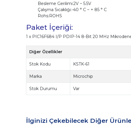
Besleme Gerilimi:2V ~ 5.5V
Çalışma Sıcaklığı:-40 ° C ~ + 85 ° C
Rohs:ROHS
Paket İçeriği:
1 x PIC16F684 I/P PDIP-14 8-Bit 20 MHz Mikrodenet
Diğer Özellikler
Stok Kodu
KSTK-61
Marka
Microchip
Stok Durumu
Var
İlginizi Çekebilecek Diğer Ürünle