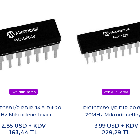
F688 I/P PDIP-14 8-Bit 20
PIC16F689-I/P DIP-20 8
Hz Mikrodenetleyici
20MHz Mikrodenetley
2,85
USD + KDV
3,99
USD + KDV
163,44
TL
229,29
TL