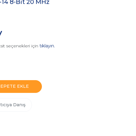
-14 8-Bit 20 MHz
V
sit seçenekleri için
tıklayın.
SEPETE EKLE
tıcıya Danış