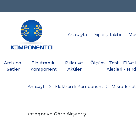
Anasayfa
Sipariş Takibi
Müş
Arduino 
Elektronik 
Piller ve 
Ölçüm - Test - El V
Setler
Komponent
Aküler
Aletleri - Hır
Anasayfa
Elektronik Komponent
Mikrodenetl
Kategoriye Göre Alışveriş