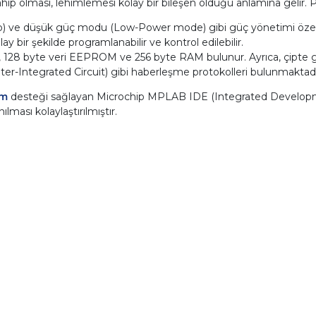
sahip olması, lehimlemesi kolay bir bileşen olduğu anlamına gelir. 
p) ve düşük güç modu (Low-Power mode) gibi güç yönetimi özellikl
bir şekilde programlanabilir ve kontrol edilebilir.
ash), 128 byte veri EEPROM ve 256 byte RAM bulunur. Ayrıca, çipte g
Inter-Integrated Circuit) gibi haberleşme protokolleri bulunmaktadı
ım
desteği sağlayan Microchip MPLAB IDE (Integrated Developm
ması kolaylaştırılmıştır.