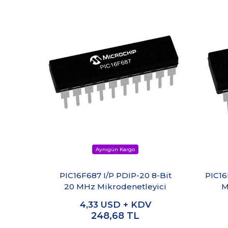
PIC16F687 I/P PDIP-20 8-Bit
PIC16
20 MHz Mikrodenetleyici
M
4,33
USD + KDV
248,68
TL