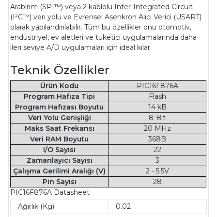
Arabirim (SPI™) veya 2 kablolu Inter-Integrated Circuit
(I²C™) veri yolu ve Evrensel Asenkron Alıcı Verici (USART)
olarak yapılandırılabilir. Tüm bu özellikler onu otomotiv,
endüstriyel, ev aletleri ve tüketici uygulamalarında daha
ileri seviye A/D uygulamaları için ideal kılar.
Teknik Özellikler
Ürün Kodu
PIC16F876A
Program Hafıza Tipi
Flash
Program Hafızası Boyutu
14 kB
Veri Yolu Genişliği
8-Bit
Maks Saat Frekansı
20 MHz
Veri RAM Boyutu
368B
I/O Sayısı
22
Zamanlayıcı Sayısı
3
Çalışma Gerilimi Aralığı (V)
2 - 5.5V
Pin Sayısı
28
PIC16F876A Datasheet
Ağırlık (Kg)
0.02