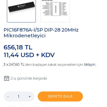
PIC16F876A-I/SP DIP-28 20MHz
Mikrodenetleyici
656,18 TL
11,44 USD + KDV
247,60 TL
'den başlayan taksit seçenekleri için
tıklayın.
2
iş gününde kargoda
-
+
SEPETE EKLE