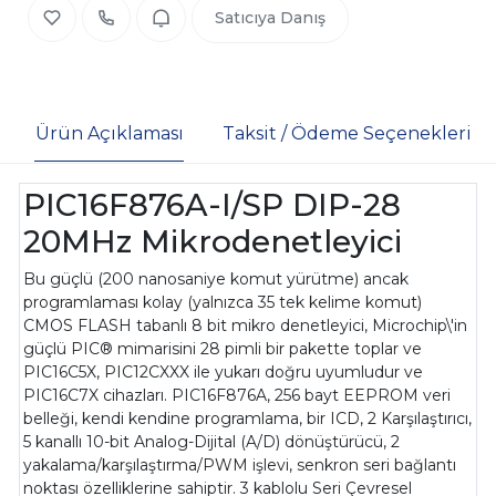
Satıcıya Danış
Ürün Açıklaması
Taksit / Ödeme Seçenekleri
PIC16F876A-I/SP DIP-28
20MHz Mikrodenetleyici
Bu güçlü (200 nanosaniye komut yürütme) ancak
programlaması kolay (yalnızca 35 tek kelime komut)
CMOS FLASH tabanlı 8 bit mikro denetleyici, Microchip\'in
güçlü PIC® mimarisini 28 pimli bir pakette toplar ve
PIC16C5X, PIC12CXXX ile yukarı doğru uyumludur ve
PIC16C7X cihazları. PIC16F876A, 256 bayt EEPROM veri
belleği, kendi kendine programlama, bir ICD, 2 Karşılaştırıcı,
5 kanallı 10-bit Analog-Dijital (A/D) dönüştürücü, 2
yakalama/karşılaştırma/PWM işlevi, senkron seri bağlantı
noktası özelliklerine sahiptir. 3 kablolu Seri Çevresel