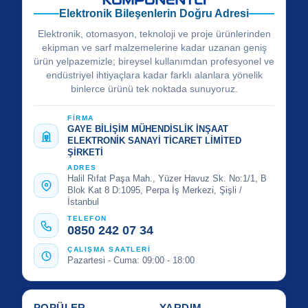
Elektronik Bileşenlerin Doğru Adresi
Elektronik, otomasyon, teknoloji ve proje ürünlerinden
ekipman ve sarf malzemelerine kadar uzanan geniş
ürün yelpazemizle; bireysel kullanımdan profesyonel ve
endüstriyel ihtiyaçlara kadar farklı alanlara yönelik
binlerce ürünü tek noktada sunuyoruz.
FİRMA
GAYE BİLİŞİM MÜHENDİSLİK İNŞAAT
ELEKTRONİK SANAYİ TİCARET LİMİTED
ŞİRKETİ
ADRES
Halil Rıfat Paşa Mah., Yüzer Havuz Sk. No:1/1, B
Blok Kat 8 D:1095, Perpa İş Merkezi, Şişli /
İstanbul
TELEFON
0850 242 07 34
ÇALIŞMA SAATLERİ
Pazartesi - Cuma: 09:00 - 18:00
POPÜLER
YARDIM