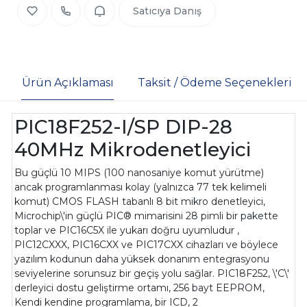
Satıcıya Danış
Ürün Açıklaması
Taksit / Ödeme Seçenekleri
PIC18F252-I/SP DIP-28
40MHz Mikrodenetleyici
Bu güçlü 10 MIPS (100 nanosaniye komut yürütme)
ancak programlanması kolay (yalnızca 77 tek kelimeli
komut) CMOS FLASH tabanlı 8 bit mikro denetleyici,
Microchip\'in güçlü PIC® mimarisini 28 pimli bir pakette
toplar ve PIC16C5X ile yukarı doğru uyumludur ,
PIC12CXXX, PIC16CXX ve PIC17CXX cihazları ve böylece
yazılım kodunun daha yüksek donanım entegrasyonu
seviyelerine sorunsuz bir geçiş yolu sağlar. PIC18F252, \'C\'
derleyici dostu geliştirme ortamı, 256 bayt EEPROM,
Kendi kendine programlama, bir ICD, 2