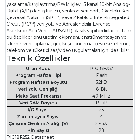
yakalama/karşılaştırma/PWM işlevi, 5 kanal 10-bit Analog-
Dijital (A/D) dönüştürücü, senkron seri port, 3 kablolu Seri
Çevresel Arabirim (SPI™) veya 2 kablolu Inter-Integrated
Circuit (I²C™) veri yolu ve Adreslenebilir Evrensel
Asenkron Alıcı Verici (AUSART) olarak yapılandırılabilir. Tüm
bu özellikler onu üretim ekipmanı, enstrümantasyon ve
izleme, veri toplama, güç koşullandırma, çevresel izleme,
telekom ve tüketici ses/video uygulamaları için ideal kılar.
Teknik Özellikler
Ürün Kodu
PIC18F252
Program Hafıza Tipi
Flash
Program Hafızası Boyutu
32kB
Veri Yolu Genişliği
8-Bit
Maks Saat Frekansı
40 MHz
Veri RAM Boyutu
1.5 kB
I/O Sayısı
23
Zamanlayıcı Sayısı
4
Çalışma Gerilimi Aralığı (V)
2 - 5.V
Pin Sayısı
28
PIC18F252 Datasheet