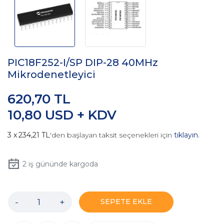
PIC18F252-I/SP DIP-28 40MHz
Mikrodenetleyici
620,70 TL
10,80 USD + KDV
234,21 TL
'den başlayan taksit seçenekleri için
tıklayın.
2
iş gününde kargoda
-
+
SEPETE EKLE