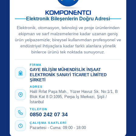
Elektronik Bileşenlerin Doğru Adresi
Elektronik, otomasyon, teknoloji ve proje ürünlerinden
ekipman ve sarf malzemelerine kadar uzanan geniş
ürün yelpazemizle; bireysel kullanımdan profesyonel ve
endüstriyel ihtiyaçlara kadar farklı alanlara yönelik
binlerce ürünü tek noktada sunuyoruz.
FİRMA
GAYE BİLİŞİM MÜHENDİSLİK İNŞAAT
ELEKTRONİK SANAYİ TİCARET LİMİTED
ŞİRKETİ
ADRES
Halil Rıfat Paşa Mah., Yüzer Havuz Sk. No:1/1, B
Blok Kat 8 D:1095, Perpa İş Merkezi, Şişli /
İstanbul
TELEFON
0850 242 07 34
ÇALIŞMA SAATLERİ
Pazartesi - Cuma: 09:00 - 18:00