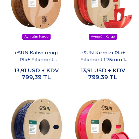
eSUN Kahverengi
eSUN Kırmızı Pla+
Pla+ Filament
Filament 1.75mm 1
1.75mm 1 KG
KG
13,91
USD + KDV
13,91
USD + KDV
799,39
TL
799,39
TL