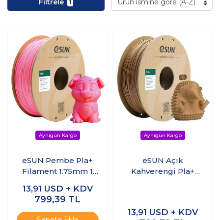
Filtrele
1
eSUN Pembe Pla+
eSUN Açık
Filament 1.75mm 1
Kahverengi Pla+
KG
Filament 1.75mm 1
13,91
USD + KDV
KG
799,39
TL
13,91
USD + KDV
Sepete Ekle