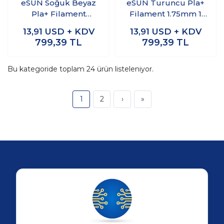
eSUN Soğuk Beyaz
eSUN Turuncu Pla+
Pla+ Filament
Filament 1.75mm 1
1.75mm 1 KG
KG
13,91
USD + KDV
13,91
USD + KDV
799,39
TL
799,39
TL
Bu kategoride toplam
24
ürün listeleniyor.
1
2
›
»