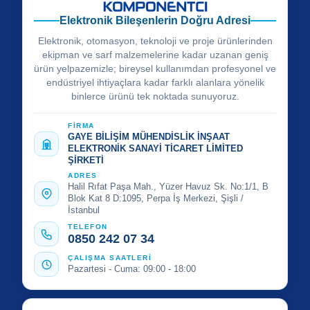
Elektronik Bileşenlerin Doğru Adresi
Elektronik, otomasyon, teknoloji ve proje ürünlerinden
ekipman ve sarf malzemelerine kadar uzanan geniş
ürün yelpazemizle; bireysel kullanımdan profesyonel ve
endüstriyel ihtiyaçlara kadar farklı alanlara yönelik
binlerce ürünü tek noktada sunuyoruz.
FİRMA
GAYE BİLİŞİM MÜHENDİSLİK İNŞAAT
ELEKTRONİK SANAYİ TİCARET LİMİTED
ŞİRKETİ
ADRES
Halil Rıfat Paşa Mah., Yüzer Havuz Sk. No:1/1, B
Blok Kat 8 D:1095, Perpa İş Merkezi, Şişli /
İstanbul
TELEFON
0850 242 07 34
ÇALIŞMA SAATLERİ
Pazartesi - Cuma: 09:00 - 18:00