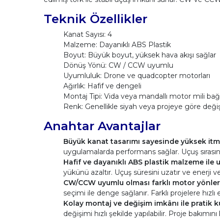
Teknik Özellikler
Kanat Sayısı: 4
Malzeme: Dayanıklı ABS Plastik
Boyut: Büyük boyut, yüksek hava akışı sağlar
Dönüş Yönü: CW / CCW uyumlu
Uyumluluk: Drone ve quadcopter motorları
Ağırlık: Hafif ve dengeli
Montaj Tipi: Vida veya mandallı motor mili bağl
Renk: Genellikle siyah veya projeye göre değiş
Anahtar Avantajlar
Büyük kanat tasarımı sayesinde yüksek itme
uygulamalarda performans sağlar. Uçuş sırasınd
Hafif ve dayanıklı ABS plastik malzeme ile 
yükünü azaltır. Uçuş süresini uzatır ve enerji ve
CW/CCW uyumlu olması farklı motor yönleri 
seçimi ile denge sağlanır. Farklı projelere hızlı
Kolay montaj ve değişim imkânı ile pratik k
değişimi hızlı şekilde yapılabilir. Proje bakımını