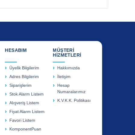
HESABIM
MÜŞTERİ
HİZMETLERİ
Üyelik Bilgilerim
Hakkımızda
Adres Bilgilerim
İletişim
Siparişlerim
Hesap
Numaralarımız
Stok Alarm Listem
K.V.K.K. Politikası
Alışveriş Listem
Fiyat Alarm Listem
Favori Listem
KomponentPuan