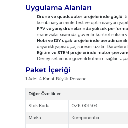
Uygulama Alanları
Drone ve quadcopter projelerinde güçlü itic
kombinasyonları ile test ve optimizasyon yapılab
FPV ve yarış dronelarında yüksek performans
manevralar sırasında güvenilir kontrol imkânı ve
Hobi ve DIY uçak projelerinde aerodinamik k
dayanıklı yapısı uçuş süresini uzatır. Darbelere
Eğitim ve STEM projelerinde motor-pervane 
Deney setlerinde güvenli kullanım sağlar. Uçuş 
Paket İçeriği
1 Adet 4 Kanat Büyük Pervane
Diğer Özellikler
Stok Kodu
OZK-001403
Marka
Komponentci