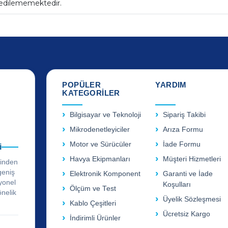
 edilememektedir.
POPÜLER
YARDIM
KATEGORİLER
Bilgisayar ve Teknoloji
Sipariş Takibi
Mikrodenetleyiciler
Arıza Formu
Motor ve Sürücüler
İade Formu
i
Havya Ekipmanları
Müşteri Hizmetleri
rinden
geniş
Elektronik Komponent
Garanti ve İade
yonel
Koşulları
Ölçüm ve Test
önelik
Üyelik Sözleşmesi
Kablo Çeşitleri
Ücretsiz Kargo
İndirimli Ürünler