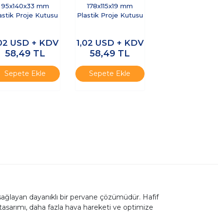
95x140x33 mm
178x115x19 mm
astik Proje Kutusu
Plastik Proje Kutusu
,02
USD + KDV
1,02
USD + KDV
58,49
TL
58,49
TL
Sepete Ekle
Sepete Ekle
ağlayan dayanıklı bir pervane çözümüdür. Hafif
tasarımı, daha fazla hava hareketi ve optimize