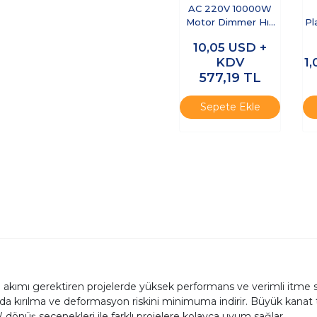
AC 220V 10000W
Motor Dimmer Hız
Pl
Kontrol Kartı
10,05
USD +
KDV
1
577,19
TL
Sepete Ekle
kımı gerektiren projelerde yüksek performans ve verimli itme s
da kırılma ve deformasyon riskini minimuma indirir. Büyük kanat 
 dönüş seçenekleri ile farklı projelere kolayca uyum sağlar.