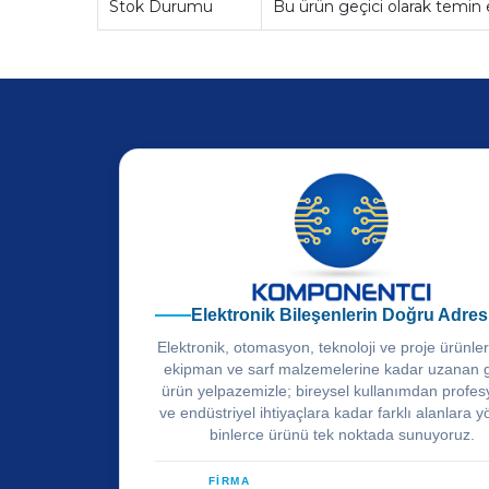
Stok Durumu
Bu ürün geçici olarak temin
Elektronik Bileşenlerin Doğru Adres
Elektronik, otomasyon, teknoloji ve proje ürünle
ekipman ve sarf malzemelerine kadar uzanan 
ürün yelpazemizle; bireysel kullanımdan profes
ve endüstriyel ihtiyaçlara kadar farklı alanlara y
binlerce ürünü tek noktada sunuyoruz.
FİRMA