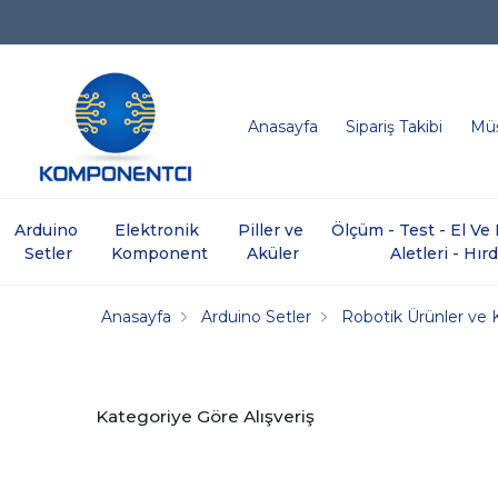
Anasayfa
Sipariş Takibi
Müş
Arduino 
Elektronik 
Piller ve 
Ölçüm - Test - El V
Setler
Komponent
Aküler
Aletleri - Hır
Anasayfa
Arduino Setler
Robotik Ürünler ve K
Kategoriye Göre Alışveriş