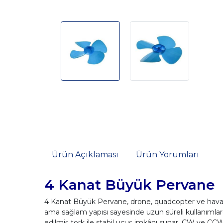
Ürün Açıklaması
Ürün Yorumları
4 Kanat Büyük Pervane
4 Kanat Büyük Pervane, drone, quadcopter ve hava a
ama sağlam yapısı sayesinde uzun süreli kullanımlar
edilmiş tork ile stabil uçuş imkânı sunar. CW ve CCW