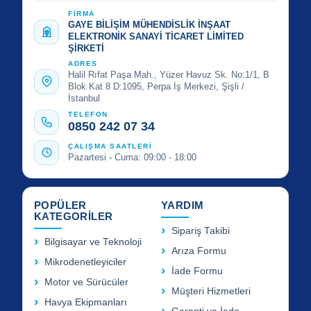
FİRMA
GAYE BİLİŞİM MÜHENDİSLİK İNŞAAT
ELEKTRONİK SANAYİ TİCARET LİMİTED
ŞİRKETİ
ADRES
Halil Rıfat Paşa Mah., Yüzer Havuz Sk. No:1/1, B
Blok Kat 8 D:1095, Perpa İş Merkezi, Şişli /
İstanbul
TELEFON
0850 242 07 34
ÇALIŞMA SAATLERİ
Pazartesi - Cuma: 09:00 - 18:00
POPÜLER
YARDIM
KATEGORİLER
Sipariş Takibi
Bilgisayar ve Teknoloji
Arıza Formu
Mikrodenetleyiciler
İade Formu
Motor ve Sürücüler
Müşteri Hizmetleri
Havya Ekipmanları