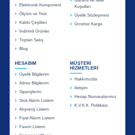
Garanti ve İade
Elektronik Komponent
Koşulları
Ölçüm ve Test
Üyelik Sözleşmesi
Kablo Çeşitleri
Ücretsiz Kargo
İndirimli Ürünler
Toptan Satış
Blog
HESABIM
MÜŞTERİ
HİZMETLERİ
Üyelik Bilgilerim
Hakkımızda
Adres Bilgilerim
İletişim
Siparişlerim
Hesap Numaralarımız
Stok Alarm Listem
K.V.K.K. Politikası
Alışveriş Listem
Fiyat Alarm Listem
Favori Listem