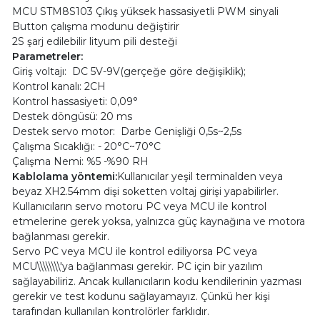
MCU STM8S103 Çıkış yüksek hassasiyetli PWM sinyali
Button çalışma modunu değiştirir
2S şarj edilebilir lityum pili desteği
Parametreler:
Giriş voltajı:
DC 5V-9V(gerçeğe göre değişiklik);
Kontrol kanalı: 2CH
Kontrol hassasiyeti: 0,09°
Destek döngüsü: 20 ms
Destek servo motor:
Darbe Genişliği 0,5s~2,5s
Çalışma Sıcaklığı: - 20°C~70°C
Çalışma Nemi: %5 -%90 RH
Kablolama yöntemi:
Kullanıcılar yeşil terminalden veya
beyaz XH2.54mm dişi soketten voltaj girişi yapabilirler.
Kullanıcıların servo motoru PC veya MCU ile kontrol
etmelerine gerek yoksa, yalnızca güç kaynağına ve motora
bağlanması gerekir.
Servo PC veya MCU ile kontrol ediliyorsa PC veya
MCU\\\\\\\\'ya bağlanması gerekir. PC için bir yazılım
sağlayabiliriz. Ancak kullanıcıların kodu kendilerinin yazması
gerekir ve test kodunu sağlayamayız. Çünkü her kişi
tarafından kullanılan kontrolörler farklıdır.