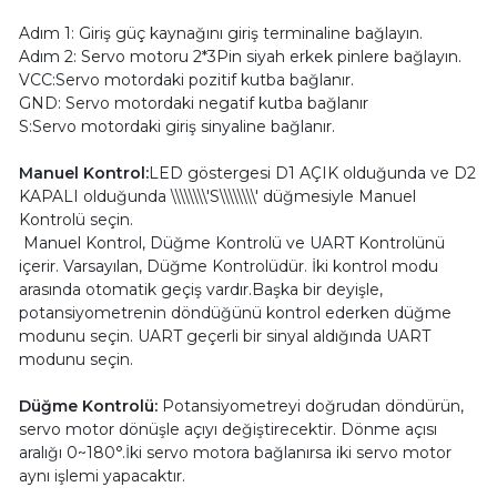
Adım 1: Giriş güç kaynağını giriş terminaline bağlayın.
Adım 2: Servo motoru 2*3Pin siyah erkek pinlere bağlayın.
VCC:Servo motordaki pozitif kutba bağlanır.
GND: Servo motordaki negatif kutba bağlanır
S:Servo motordaki giriş sinyaline bağlanır.
Manuel Kontrol:
LED göstergesi D1 AÇIK olduğunda ve D2
KAPALI olduğunda \\\\\\\\'S\\\\\\\\' düğmesiyle Manuel
Kontrolü seçin.
Manuel Kontrol, Düğme Kontrolü ve UART Kontrolünü
içerir. Varsayılan, Düğme Kontrolüdür. İki kontrol modu
arasında otomatik geçiş vardır.Başka bir deyişle,
potansiyometrenin döndüğünü kontrol ederken düğme
modunu seçin. UART geçerli bir sinyal aldığında UART
modunu seçin.
Düğme Kontrolü:
Potansiyometreyi doğrudan döndürün,
servo motor dönüşle açıyı değiştirecektir.
Dönme açısı
aralığı 0~180°.İki servo motora bağlanırsa iki servo motor
aynı işlemi yapacaktır.