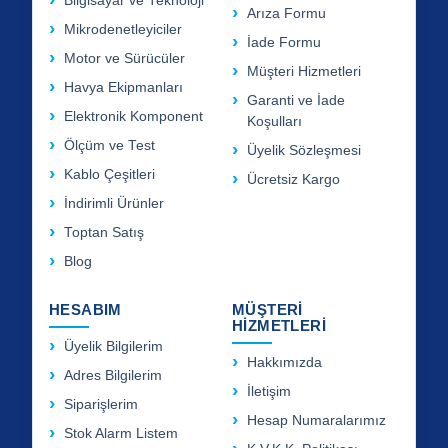
Bilgisayar ve Teknoloji
Arıza Formu
Mikrodenetleyiciler
İade Formu
Motor ve Sürücüler
Müşteri Hizmetleri
Havya Ekipmanları
Garanti ve İade
Elektronik Komponent
Koşulları
Ölçüm ve Test
Üyelik Sözleşmesi
Kablo Çeşitleri
Ücretsiz Kargo
İndirimli Ürünler
Toptan Satış
Blog
HESABIM
MÜŞTERİ
HİZMETLERİ
Üyelik Bilgilerim
Hakkımızda
Adres Bilgilerim
İletişim
Siparişlerim
Hesap Numaralarımız
Stok Alarm Listem