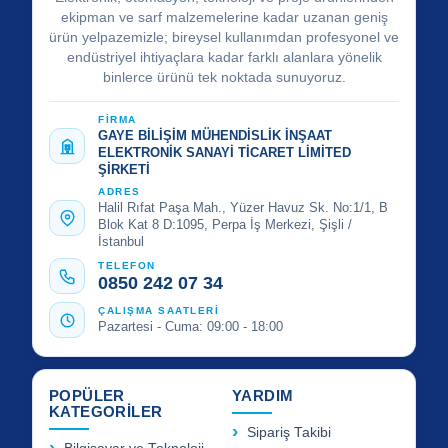
ekipman ve sarf malzemelerine kadar uzanan geniş
ürün yelpazemizle; bireysel kullanımdan profesyonel ve
endüstriyel ihtiyaçlara kadar farklı alanlara yönelik
binlerce ürünü tek noktada sunuyoruz.
FİRMA
GAYE BİLİŞİM MÜHENDİSLİK İNŞAAT
ELEKTRONİK SANAYİ TİCARET LİMİTED
ŞİRKETİ
ADRES
Halil Rıfat Paşa Mah., Yüzer Havuz Sk. No:1/1, B
Blok Kat 8 D:1095, Perpa İş Merkezi, Şişli /
İstanbul
TELEFON
0850 242 07 34
ÇALIŞMA SAATLERİ
Pazartesi - Cuma: 09:00 - 18:00
POPÜLER
YARDIM
KATEGORİLER
Sipariş Takibi