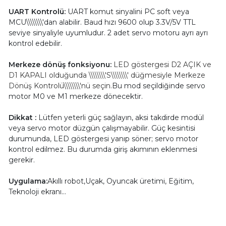
UART Kontrolü:
UART komut sinyalini PC soft veya
MCU\\\\\\\\'dan alabilir. Baud hızı 9600 olup 3.3V/5V TTL
seviye sinyaliyle uyumludur. 2 adet servo motoru ayrı ayrı
kontrol edebilir.
Merkeze dönüş fonksiyonu:
LED göstergesi D2 AÇIK ve
D1 KAPALI olduğunda \\\\\\\\'S\\\\\\\\' düğmesiyle Merkeze
Dönüş Kontrolü\\\\\\\\'nü seçin.
Bu mod seçildiğinde servo
motor M0 ve M1 merkeze dönecektir.
Dikkat :
Lütfen yeterli güç sağlayın, aksi takdirde modül
veya servo motor düzgün çalışmayabilir.
Güç kesintisi
durumunda, LED göstergesi yanıp söner; servo motor
kontrol edilmez. Bu durumda giriş akımının eklenmesi
gerekir.
Uygulama:
Akıllı robot,Uçak, Oyuncak üretimi, Eğitim,
Teknoloji ekranı…