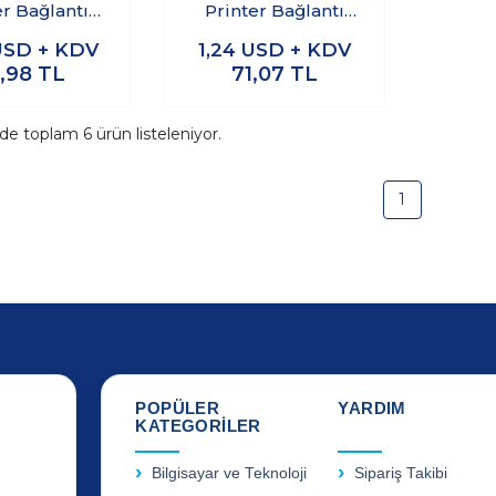
er Bağlantı
Printer Bağlantı
losu 3m
Kablosu 5m
USD + KDV
1,24
USD + KDV
,98
TL
71,07
TL
ide toplam
6
ürün listeleniyor.
1
POPÜLER
YARDIM
KATEGORİLER
Bilgisayar ve Teknoloji
Sipariş Takibi