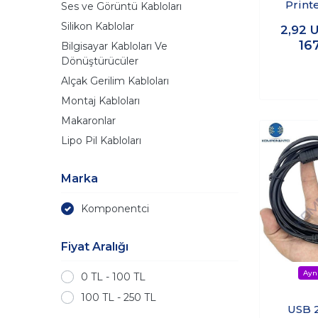
Print
Ses ve Görüntü Kabloları
Kab
Silikon Kablolar
2,92
U
16
Bilgisayar Kabloları Ve
Dönüştürücüler
Alçak Gerilim Kabloları
Montaj Kabloları
Makaronlar
Lipo Pil Kabloları
Marka
Komponentci
Fiyat Aralığı
0 TL - 100 TL
100 TL - 250 TL
USB 2