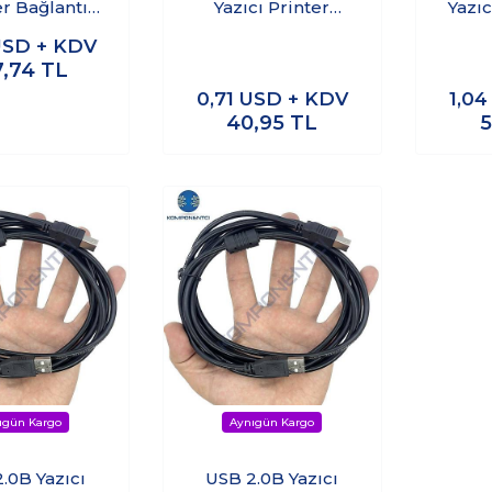
er Bağlantı
Yazıcı Printer
Yazıc
losu 10m
Kablosu Mavi 1.5m
Kabl
SD + KDV
7,74
TL
0,71
USD + KDV
1,0
40,95
TL
.0B Yazıcı
USB 2.0B Yazıcı