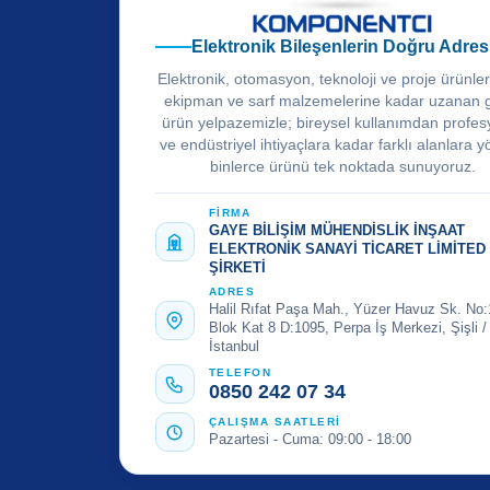
Elektronik Bileşenlerin Doğru Adres
Elektronik, otomasyon, teknoloji ve proje ürünle
ekipman ve sarf malzemelerine kadar uzanan 
ürün yelpazemizle; bireysel kullanımdan profes
ve endüstriyel ihtiyaçlara kadar farklı alanlara y
binlerce ürünü tek noktada sunuyoruz.
FİRMA
GAYE BİLİŞİM MÜHENDİSLİK İNŞAAT
ELEKTRONİK SANAYİ TİCARET LİMİTED
ŞİRKETİ
ADRES
Halil Rıfat Paşa Mah., Yüzer Havuz Sk. No:
Blok Kat 8 D:1095, Perpa İş Merkezi, Şişli /
İstanbul
TELEFON
0850 242 07 34
ÇALIŞMA SAATLERİ
Pazartesi - Cuma: 09:00 - 18:00