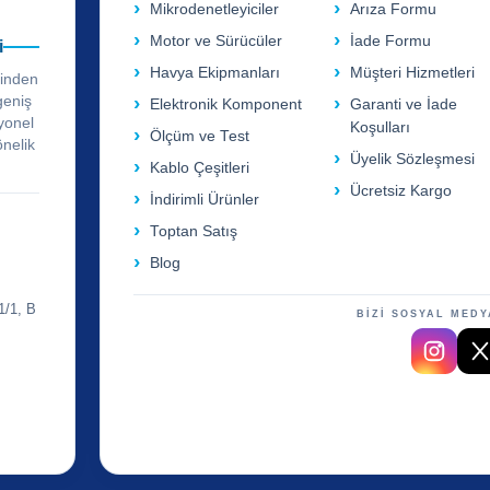
Mikrodenetleyiciler
Arıza Formu
Motor ve Sürücüler
İade Formu
i
Havya Ekipmanları
Müşteri Hizmetleri
rinden
geniş
Elektronik Komponent
Garanti ve İade
yonel
Koşulları
Ölçüm ve Test
önelik
Üyelik Sözleşmesi
Kablo Çeşitleri
Ücretsiz Kargo
İndirimli Ürünler
Toptan Satış
Blog
1/1, B
BİZİ SOSYAL MEDY