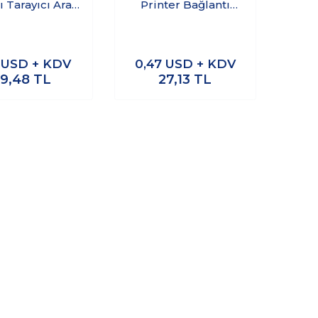
ı Tarayıcı Ara
Printer Bağlantı
osu Mavi 3m
Kablosu 1.5m
4
USD + KDV
0,47
USD + KDV
59,48
TL
27,13
TL