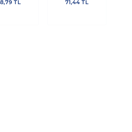
38,79
TL
71,44
TL