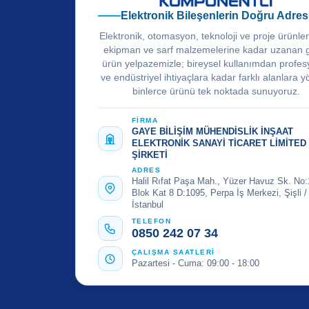
Elektronik Bileşenlerin Doğru Adres
Elektronik, otomasyon, teknoloji ve proje ürünle
ekipman ve sarf malzemelerine kadar uzanan 
ürün yelpazemizle; bireysel kullanımdan profes
ve endüstriyel ihtiyaçlara kadar farklı alanlara y
binlerce ürünü tek noktada sunuyoruz.
FİRMA
GAYE BİLİŞİM MÜHENDİSLİK İNŞAAT
ELEKTRONİK SANAYİ TİCARET LİMİTED
ŞİRKETİ
ADRES
Halil Rıfat Paşa Mah., Yüzer Havuz Sk. No:
Blok Kat 8 D:1095, Perpa İş Merkezi, Şişli /
İstanbul
TELEFON
0850 242 07 34
ÇALIŞMA SAATLERİ
Pazartesi - Cuma: 09:00 - 18:00