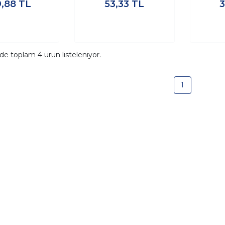
9,88
TL
53,33
TL
ide toplam
4
ürün listeleniyor.
1