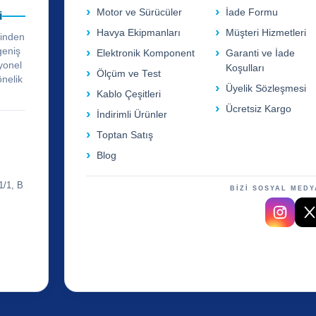
Motor ve Sürücüler
İade Formu
i
Havya Ekipmanları
Müşteri Hizmetleri
rinden
geniş
Elektronik Komponent
Garanti ve İade
yonel
Koşulları
Ölçüm ve Test
önelik
Üyelik Sözleşmesi
Kablo Çeşitleri
Ücretsiz Kargo
İndirimli Ürünler
Toptan Satış
Blog
1/1, B
BİZİ SOSYAL MEDY