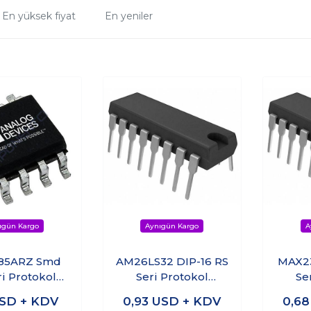
En yüksek fiyat
En yeniler
85ARZ Smd
AM26LS32 DIP-16 RS
MAX23
ri Protokol
Seri Protokol
Se
resi Soic-8
Entegresi
SD + KDV
0,93
USD + KDV
0,6