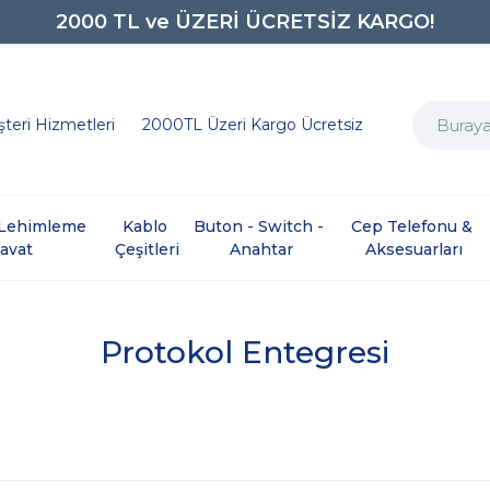
2000 TL ve ÜZERİ ÜCRETSİZ KARGO!
0850 242 0734
teri Hizmetleri
2000TL Üzeri Kargo Ücretsiz
e Lehimleme 
Kablo 
Buton - Switch - 
Cep Telefonu & 
davat
Çeşitleri
Anahtar
Aksesuarları
Protokol Entegresi