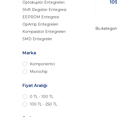
10
Optokuplör Entegreleri
Shift Register Entegresi
EEPROM Entegresi
OpAmp Entegreleri
Bu kategor
Komparatör Entegreleri
SMD Entegreler
Marka
Komponentci
Microchip
Fiyat Aralığı
0 TL - 100 TL
100 TL - 250 TL