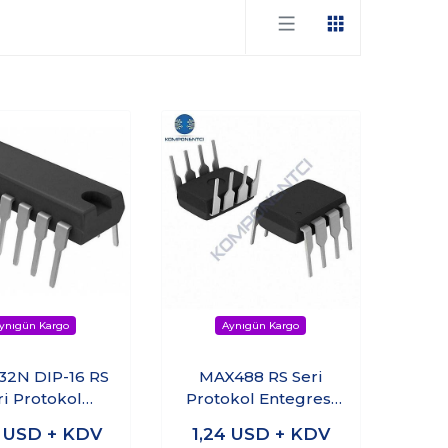
2N DIP-16 RS
MAX488 RS Seri
ri Protokol
Protokol Entegresi
Entegresi
Dip-8
8
USD + KDV
1,24
USD + KDV