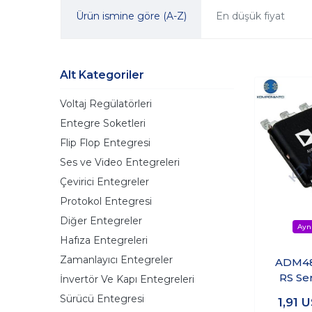
Ürün ismine göre (A-Z)
En düşük fiyat
Alt Kategoriler
Voltaj Regülatörleri
Entegre Soketleri
Flip Flop Entegresi
Ses ve Video Entegreleri
Çevirici Entegreler
Protokol Entegresi
Diğer Entegreler
Hafıza Entegreleri
Zamanlayıcı Entegreler
ADM4
RS Se
İnvertör Ve Kapı Entegreleri
Enteg
Sürücü Entegresi
1,91
U