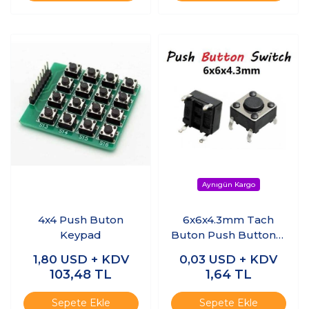
4x4 Push Buton
6x6x4.3mm Tach
Keypad
Buton Push Button 4
Bacak
1,80
USD + KDV
0,03
USD + KDV
103,48
TL
1,64
TL
Sepete Ekle
Sepete Ekle