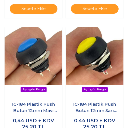
Sepete Ekle
Sepete Ekle
IC-184 Plastik Push
IC-184 Plastik Push
Buton 12mm Mavi
Buton 12mm Sarı
PBS-33B
PBS-33B
0,44
USD + KDV
0,44
USD + KDV
25,20
TL
25,20
TL