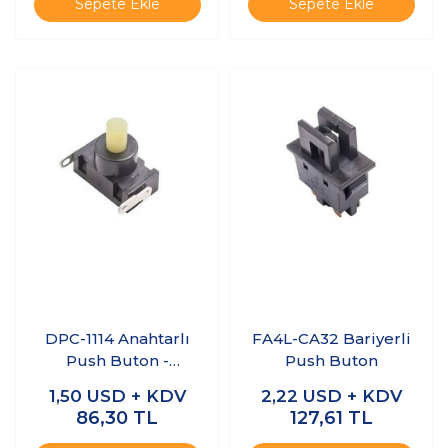
Sepete Ekle
Sepete Ekle
DPC-1114 Anahtarlı
FA4L-CA32 Bariyerli
Push Buton -
Push Buton
Süpürge Butonu
1,50
USD + KDV
2,22
USD + KDV
86,30
TL
127,61
TL