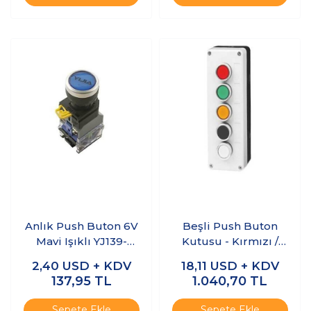
Anlık Push Buton 6V
Beşli Push Buton
Mavi Işıklı YJ139-
Kutusu - Kırmızı /
LA38
Yeşil / Sarı / Mavi /
2,40
USD + KDV
18,11
USD + KDV
Beyaz
137,95
TL
1.040,70
TL
Sepete Ekle
Sepete Ekle