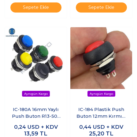
Sepete Ekle
Sepete Ekle
IC-180A 16mm Yaylı
IC-184 Plastik Push
Push Buton R13-507
Buton 12mm Kırmızı
Yeşil
PBS-33B
0,24
USD + KDV
0,44
USD + KDV
13,59
TL
25,20
TL