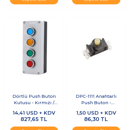
Dörtlü Push Buton
DPC-1111 Anahtarlı
Kutusu - Kırmızı /
Push Buton -
Yeşil / Sarı / Mavi
Süpürge Butonu
14,41
USD + KDV
1,50
USD + KDV
827,65
TL
86,30
TL