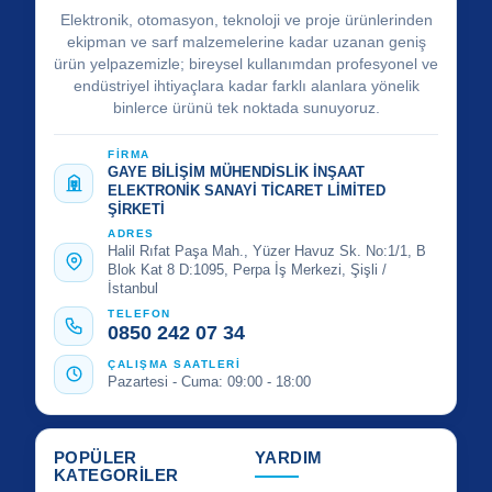
Elektronik, otomasyon, teknoloji ve proje ürünlerinden
ekipman ve sarf malzemelerine kadar uzanan geniş
ürün yelpazemizle; bireysel kullanımdan profesyonel ve
endüstriyel ihtiyaçlara kadar farklı alanlara yönelik
binlerce ürünü tek noktada sunuyoruz.
FİRMA
GAYE BİLİŞİM MÜHENDİSLİK İNŞAAT
ELEKTRONİK SANAYİ TİCARET LİMİTED
ŞİRKETİ
ADRES
Halil Rıfat Paşa Mah., Yüzer Havuz Sk. No:1/1, B
Blok Kat 8 D:1095, Perpa İş Merkezi, Şişli /
İstanbul
TELEFON
0850 242 07 34
ÇALIŞMA SAATLERİ
Pazartesi - Cuma: 09:00 - 18:00
POPÜLER
YARDIM
KATEGORİLER