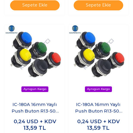
Sepete Ekle
Sepete Ekle
IC-180A 16mm Yaylı
IC-180A 16mm Yaylı
Push Buton R13-507
Push Buton R13-507
Sarı
Siyah
0,24
USD + KDV
0,24
USD + KDV
13,59
TL
13,59
TL