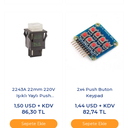
2243A 22mm 220V
2x4 Push Buton
Işıklı Yaylı Push
Keypad
Buton - Beyaz
1,50
USD + KDV
1,44
USD + KDV
86,30
TL
82,74
TL
Sepete Ekle
Sepete Ekle