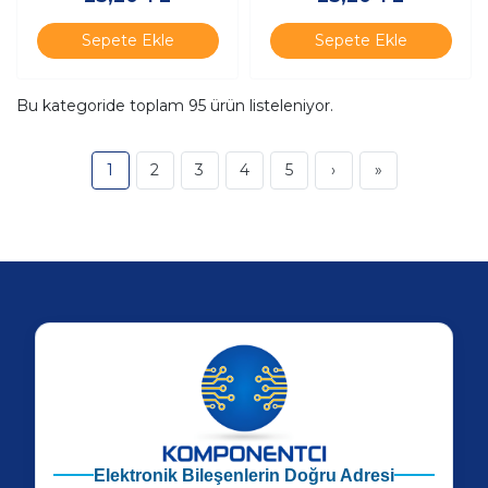
Sepete Ekle
Sepete Ekle
Bu kategoride toplam
95
ürün listeleniyor.
1
2
3
4
5
›
»
Elektronik Bileşenlerin Doğru Adresi