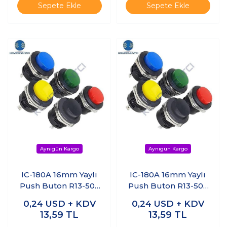
Sepete Ekle
Sepete Ekle
IC-180A 16mm Yaylı
IC-180A 16mm Yaylı
Push Buton R13-507
Push Buton R13-507
Kırmızı
Mavi
0,24
USD + KDV
0,24
USD + KDV
13,59
TL
13,59
TL