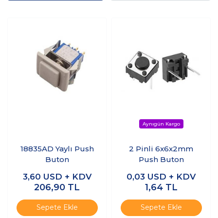
18835AD Yaylı Push
2 Pinli 6x6x2mm
Buton
Push Buton
3,60
USD + KDV
0,03
USD + KDV
206,90
TL
1,64
TL
Sepete Ekle
Sepete Ekle