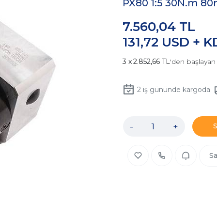
PX80 1:5 30N.m 8
7.560,04 TL
131,72 USD + 
2.852,66 TL
'den başlayan 
2
iş gününde kargoda
-
+
Sa