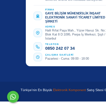
FİRMA
GAYE BİLİŞİM MÜHENDİSLİK İNŞAAT
ELEKTRONİK SANAYİ TİCARET LİMİTED
ŞİRKETİ
ADRES
Halil Rıfat Paşa Mah., Yüzer Havuz Sk. No:
Blok Kat 8 D:1095, Perpa İş Merkezi, Şişli /
İstanbul
TELEFON
0850 242 07 34
ÇALIŞMA SAATLERİ
Pazartesi - Cuma: 09:00 - 18:00
Türkiye'nin En Büyük
Elektronik Komponent
Satış Sitesi 