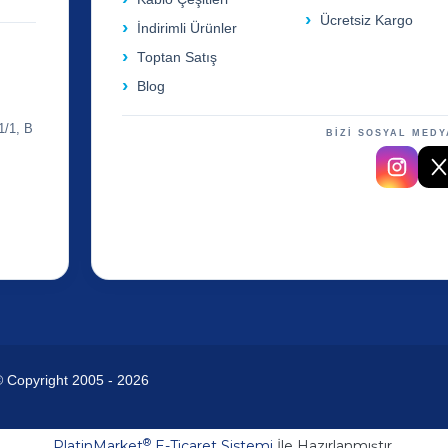
Ücretsiz Kargo
İndirimli Ürünler
Toptan Satış
Blog
1/1, B
BİZİ SOSYAL MEDY
© Copyright 2005 - 2026
®
PlatinMarket
E-Ticaret Sistemi
İle Hazırlanmıştır.