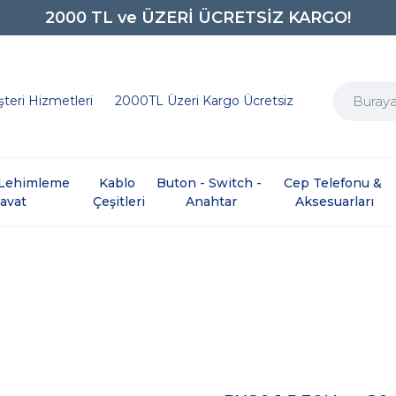
2000 TL ve ÜZERİ ÜCRETSİZ KARGO!
0850 242 0734
teri Hizmetleri
2000TL Üzeri Kargo Ücretsiz
e Lehimleme 
Kablo 
Buton - Switch - 
Cep Telefonu & 
davat
Çeşitleri
Anahtar
Aksesuarları