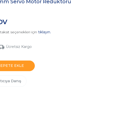
0mm Servo Motor Redüktörü
KDV
taksit seçenekleri için
tıklayın.
Ücretsiz Kargo
SEPETE EKLE
tıcıya Danış