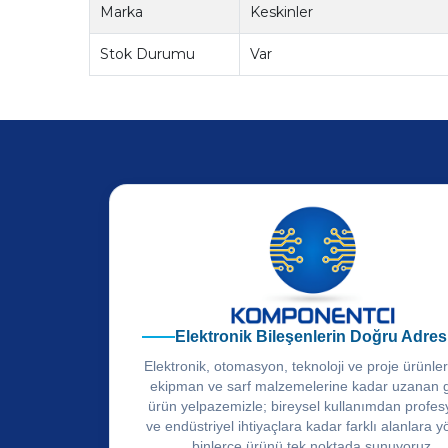
Marka
Keskinler
Stok Durumu
Var
Elektronik Bileşenlerin Doğru Adres
Elektronik, otomasyon, teknoloji ve proje ürünle
ekipman ve sarf malzemelerine kadar uzanan 
ürün yelpazemizle; bireysel kullanımdan profes
ve endüstriyel ihtiyaçlara kadar farklı alanlara y
binlerce ürünü tek noktada sunuyoruz.