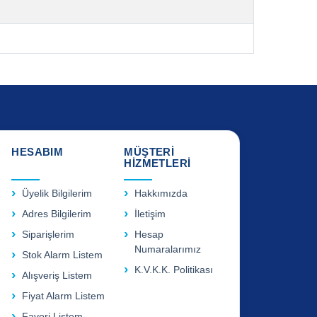
HESABIM
MÜŞTERİ
HİZMETLERİ
Üyelik Bilgilerim
Hakkımızda
Adres Bilgilerim
İletişim
Siparişlerim
Hesap
Numaralarımız
Stok Alarm Listem
K.V.K.K. Politikası
Alışveriş Listem
Fiyat Alarm Listem
Favori Listem