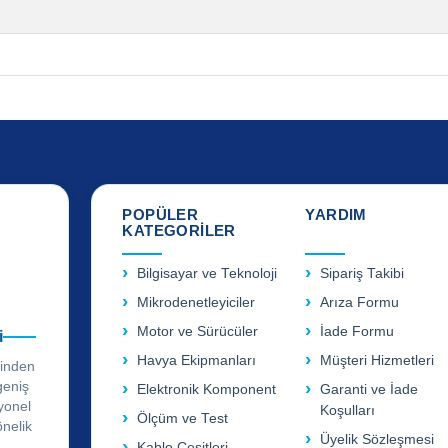
POPÜLER
YARDIM
KATEGORİLER
Bilgisayar ve Teknoloji
Sipariş Takibi
Mikrodenetleyiciler
Arıza Formu
Motor ve Sürücüler
İade Formu
i
Havya Ekipmanları
Müşteri Hizmetleri
rinden
geniş
Elektronik Komponent
Garanti ve İade
yonel
Koşulları
Ölçüm ve Test
önelik
Üyelik Sözleşmesi
Kablo Çeşitleri