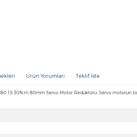
ekleri
Ürün Yorumları
Teklif İste
 1:5 30N.m 80mm Servo Motor Redüktörü. Servo motorun torkun