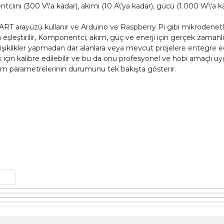
ı (300 V\'a kadar), akımı (10 A\'ya kadar), gücü (1.000 W\'a kad
r UART arayüzü kullanır ve Arduino ve Raspberry Pi gibi mikrodenetl
şleştirilir, Komponentci, akım, güç ve enerji için gerçek zamanlı veri
iklikler yapmadan dar alanlara veya mevcut projelere entegre edil
çin kalibre edilebilir ve bu da onu profesyonel ve hobi amaçlı uygu
üm parametrelerinin durumunu tek bakışta gösterir.