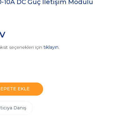
-10A DC Güç İletişim Modülü
DV
ksit seçenekleri için
tıklayın.
SEPETE EKLE
tıcıya Danış