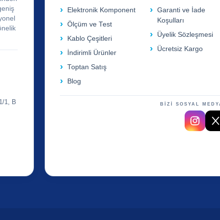
geniş
Elektronik Komponent
Garanti ve İade
yonel
Koşulları
Ölçüm ve Test
önelik
Üyelik Sözleşmesi
Kablo Çeşitleri
Ücretsiz Kargo
İndirimli Ürünler
Toptan Satış
Blog
1/1, B
BİZİ SOSYAL MEDY