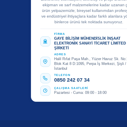
ekipman ve sarf malzemelerine kadar uzanan 
ürün yelpazemizle; bireysel kullanımdan profes
ve endüstriyel ihtiyaçlara kadar farklı alanlara y
binlerce ürünü tek noktada sunuyoruz.
FİRMA
GAYE BİLİŞİM MÜHENDİSLİK İNŞAAT
ELEKTRONİK SANAYİ TİCARET LİMİTED
ŞİRKETİ
ADRES
Halil Rıfat Paşa Mah., Yüzer Havuz Sk. No:
Blok Kat 8 D:1095, Perpa İş Merkezi, Şişli /
İstanbul
TELEFON
0850 242 07 34
ÇALIŞMA SAATLERİ
Pazartesi - Cuma: 09:00 - 18:00