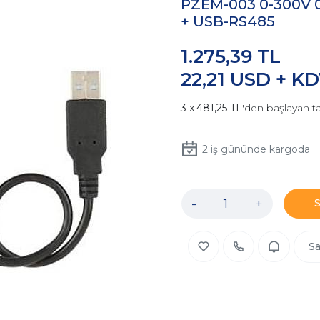
PZEM-003 0-300V 0
+ USB-RS485
1.275,39 TL
22,21 USD + K
481,25 TL
'den başlayan ta
2
iş gününde kargoda
-
+
Sa