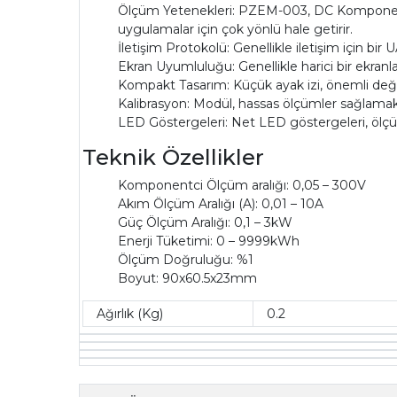
Ölçüm Yetenekleri: PZEM-003, DC Komponentciın
uygulamalar için çok yönlü hale getirir.
İletişim Protokolü: Genellikle iletişim için bi
Ekran Uyumluluğu: Genellikle harici bir ekranla e
Kompakt Tasarım: Küçük ayak izi, önemli değiş
Kalibrasyon: Modül, hassas ölçümler sağlamak i
LED Göstergeleri: Net LED göstergeleri, ölç
Teknik Özellikler
Komponentci Ölçüm aralığı: 0,05 – 300V
Akım Ölçüm Aralığı (A): 0,01 – 10A
Güç Ölçüm Aralığı: 0,1 – 3kW
Enerji Tüketimi: 0 – 9999kWh
Ölçüm Doğruluğu: %1
Boyut:
90x60.5x23mm
Ağırlık (Kg)
0.2