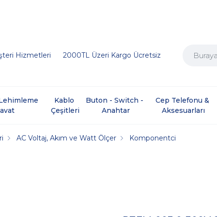
teri Hizmetleri
2000TL Üzeri Kargo Ücretsiz
e Lehimleme 
Kablo 
Buton - Switch - 
Cep Telefonu & 
davat
Çeşitleri
Anahtar
Aksesuarları
ri
AC Voltaj, Akım ve Watt Ölçer
Komponentci