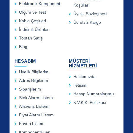
Elektronik Komponent
Koşulları
Ölçüm ve Test
Üyelik Sözleşmesi
Kablo Çeşitleri
Ücretsiz Kargo
İndirimli Ürünler
Toptan Satış
Blog
HESABIM
MÜŞTERİ
HİZMETLERİ
Üyelik Bilgilerim
Hakkımızda
Adres Bilgilerim
İletişim
Siparişlerim
Hesap Numaralarımız
Stok Alarm Listem
K.V.K.K. Politikası
Alışveriş Listem
Fiyat Alarm Listem
Favori Listem
KomponentPuan