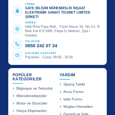
FİRMA
GAYE BİLİŞİM MÜHENDİSLİK İNŞAAT
ELEKTRONİK SANAYİ TİCARET LİMİTED
ŞİRKETİ
ADRES
Halil Rıfat Paşa Mah., Yüzer Havuz Sk. No:1/1, B
Blok Kat 8 D:1095, Perpa İş Merkezi, Şişli /
İstanbul
TELEFON
0850 242 07 34
ÇALIŞMA SAATLERİ
Pazartesi - Cuma: 09:00 - 18:00
POPÜLER
YARDIM
KATEGORİLER
Sipariş Takibi
Bilgisayar ve Teknoloji
Arıza Formu
Mikrodenetleyiciler
İade Formu
Motor ve Sürücüler
Müşteri Hizmetleri
Havya Ekipmanları
Garanti ve İade