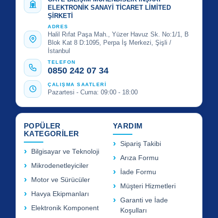
ELEKTRONİK SANAYİ TİCARET LİMİTED
ŞİRKETİ
ADRES
Halil Rıfat Paşa Mah., Yüzer Havuz Sk. No:1/1, B
Blok Kat 8 D:1095, Perpa İş Merkezi, Şişli /
İstanbul
TELEFON
0850 242 07 34
ÇALIŞMA SAATLERİ
Pazartesi - Cuma: 09:00 - 18:00
POPÜLER
YARDIM
KATEGORİLER
Sipariş Takibi
Bilgisayar ve Teknoloji
Arıza Formu
Mikrodenetleyiciler
İade Formu
Motor ve Sürücüler
Müşteri Hizmetleri
Havya Ekipmanları
Garanti ve İade
Elektronik Komponent
Koşulları