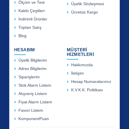
Ölçüm ve Test
Üyelik Sözleşmesi
Kablo Çeşitleri
Ücretsiz Kargo
İndirimli Ürünler
Toptan Satış
Blog
HESABIM
MÜŞTERİ
HİZMETLERİ
Üyelik Bilgilerim
Hakkımızda
Adres Bilgilerim
İletişim
Siparişlerim
Hesap Numaralarımız
Stok Alarm Listem
K.V.K.K. Politikası
Alışveriş Listem
Fiyat Alarm Listem
Favori Listem
KomponentPuan